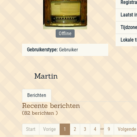
Registr
Laatst i
Tijdzone
Offline
Lokale ti
Gebruikerstype:
Gebruiker
Martin
Berichten
Recente berichten
(82 berichten )
...
Start
Vorige
1
2
3
4
9
Volgende