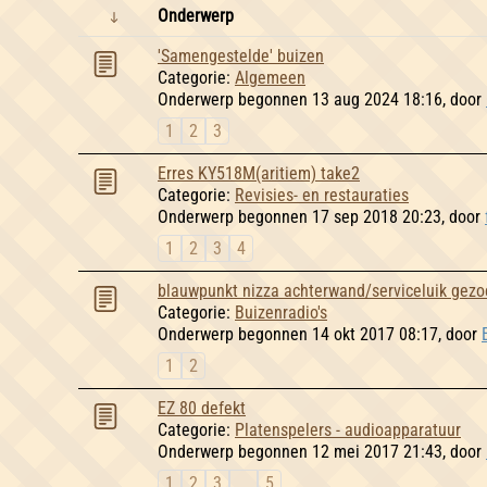
Onderwerp
'Samengestelde' buizen
Categorie:
Algemeen
Onderwerp begonnen 13 aug 2024 18:16, door
1
2
3
Erres KY518M(aritiem) take2
Categorie:
Revisies- en restauraties
Onderwerp begonnen 17 sep 2018 20:23, door
1
2
3
4
blauwpunkt nizza achterwand/serviceluik gezo
Categorie:
Buizenradio's
Onderwerp begonnen 14 okt 2017 08:17, door
1
2
EZ 80 defekt
Categorie:
Platenspelers - audioapparatuur
Onderwerp begonnen 12 mei 2017 21:43, door
1
2
3
...
5