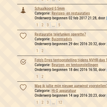
Schaalkoord 0,5mm
Categorie:
Revisies- en restauraties
Onderwerp begonnen 02 feb 2017 21:28, door
1
2
3
...
5
Restauratie telefunken operette7
Categorie:
Buizenradio's
Onderwerp begonnen 29 dec 2016 20:32, door
1
2
Foto's Erres tentoonstelling tijdens NVHR-dag
Categorie:
Beurzen- en tentoonstellingen
Onderwerp begonnen 18 dec 2016 16:50, door
1
2
Mag ik jullie mijn nieuwe aanwinst voorstellen
Categorie:
Hi-Q apparatuur
Onderwerp begonnen 14 sep 2016 20:23, door
1
2
3
...
12