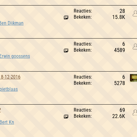
Reacties:
28
Bekeken:
15.8K
Ben Dijkman
Reacties:
6
Bekeken:
4589
Erwin goossens
 18-12-2016
Reacties:
6
Bekeken:
5278
pietblaas
?
Reacties:
69
Bekeken:
22.6K
Bert Kn