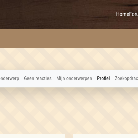
Home
For
onderwerp
Geen reacties
Mijn onderwerpen
Profiel
Zoekopdrac