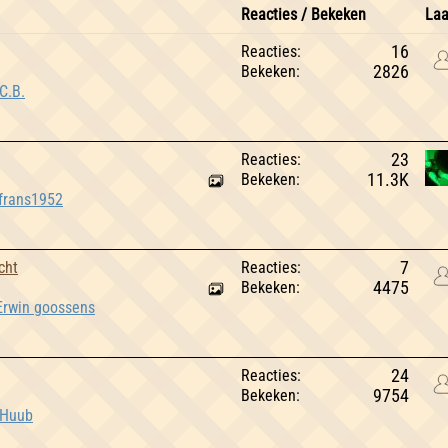
Reacties / Bekeken
Laa
Reacties:
16
Bekeken:
2826
C.B.
Reacties:
23
Bekeken:
11.3K
frans1952
cht
Reacties:
7
Bekeken:
4475
Erwin goossens
Reacties:
24
Bekeken:
9754
Huub