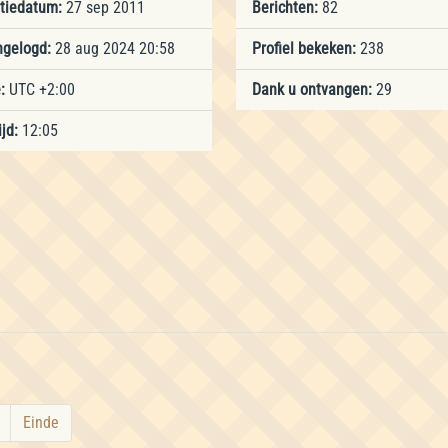
atiedatum:
27 sep 2011
Berichten:
82
ngelogd:
28 aug 2024 20:58
Profiel bekeken:
238
:
UTC +2:00
Dank u ontvangen:
29
jd:
12:05
Einde