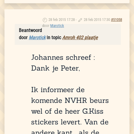
28 feb 2015 17:28
-
28 feb 2015 17:30
#51058
door
Marotick
Beantwoord
door
Marotick
in topic
Amroh 402 plaatje
Johannes schreef :
Dank je Peter,
Ik informeer de
komende NVHR beurs
wel of de heer G.Kiss
stickers levert. Van de
andere kant... als de