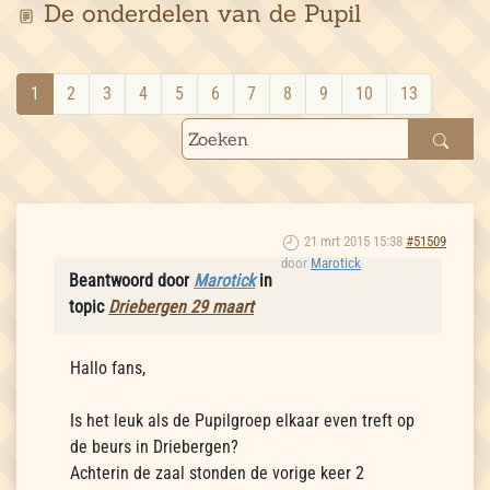
De onderdelen van de Pupil
1
2
3
4
5
6
7
8
9
10
13
21 mrt 2015 15:38
#51509
door
Marotick
Beantwoord door
Marotick
in
topic
Driebergen 29 maart
Hallo fans,
Is het leuk als de Pupilgroep elkaar even treft op
de beurs in Driebergen?
Achterin de zaal stonden de vorige keer 2