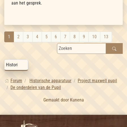
aan het gesprek.
1
2
3
4
5
6
7
8
9
10
13
Forum
Historische apparatuur
Project maxwell pupil
De onderdelen van de Pupil
Gemaakt door
Kunena