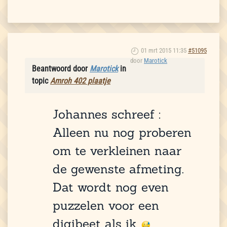
01 mrt 2015 11:35
#51095
door
Marotick
Beantwoord door
Marotick
in
topic
Amroh 402 plaatje
Johannes schreef :
Alleen nu nog proberen
om te verkleinen naar
de gewenste afmeting.
Dat wordt nog even
puzzelen voor een
digibeet als ik