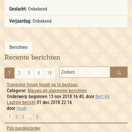
Geslacht:
Onbekend
Verjaardag:
Onbekend
Berichten
Recente berichten
1
2
3
4
18
Transistor forum houdt op te bestaan.
Categorie:
Nieuws en algemene berichten
Onderwerp begonnen 13 nov 2018 16:40, door
Bert Kn
Laatste bericht
01 dec 2018 22:16
door
Huub
1
2
3
...
5
Pa's bandrecorder