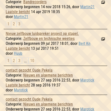
Categorie:
Bandrecorders
Onderwerp begonnen 14 nov 2018 15:26, door
Martin21
Laatste bericht
14 apr 2019 18:35
door
Martin21
1
2
3
Nieuw zelfbouw luidspreker project op stapel.
Categorie:
Zelfbouw en technische weetjes
Onderwerp begonnen 09 jul 2017 18:01, door
Bert Kn
Laatste bericht
13 jul 2017 19:51
door
Huub
1
2
3
...
10
contact gezocht Oude Pekela
Categorie:
Nieuws en algemene berichten
Onderwerp begonnen 27 sep 2016 22:53, door
Marotick
Laatste bericht
28 sep 2016 19:37
door
Marotick
contact gezocht Oude Pekela
Categorie:
Nieuws en algemene berichten
Onderwerp begonnen 27 sep 2016 22:53, door
Marotick