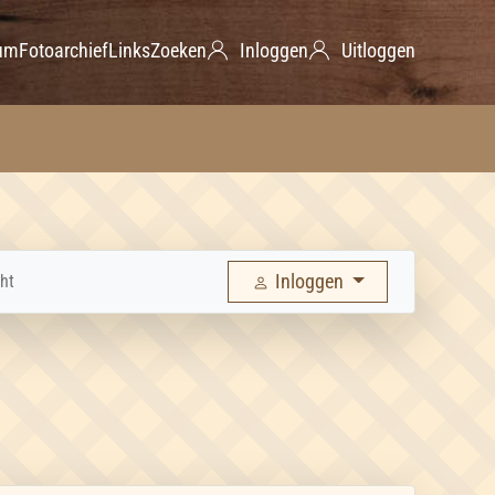
um
Fotoarchief
Links
Zoeken
Inloggen
Uitloggen
Inloggen
ht