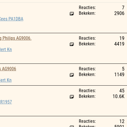
Reacties:
7
Bekeken:
2906
Cees PA1DBA
g Philips AG9006.
Reacties:
19
Bekeken:
4419
Bert Kn
ps AG9006
Reacties:
5
Bekeken:
1149
ert Kn
Reacties:
45
Bekeken:
10.6K
RR1957
Reacties:
12
Bekeken: