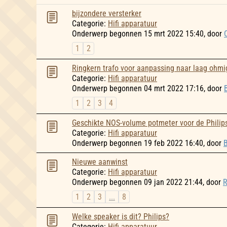
bijzondere versterker
Categorie:
Hifi apparatuur
Onderwerp begonnen 15 mrt 2022 15:40, door
1
2
Ringkern trafo voor aanpassing naar laag ohmi
Categorie:
Hifi apparatuur
Onderwerp begonnen 04 mrt 2022 17:16, door
1
2
3
4
Geschikte NOS-volume potmeter voor de Phili
Categorie:
Hifi apparatuur
Onderwerp begonnen 19 feb 2022 16:40, door
B
Nieuwe aanwinst
Categorie:
Hifi apparatuur
Onderwerp begonnen 09 jan 2022 21:44, door
1
2
3
...
8
Welke speaker is dit? Philips?
Categorie:
Hifi apparatuur