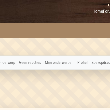
Home
For
onderwerp
Geen reacties
Mijn onderwerpen
Profiel
Zoekopdrac