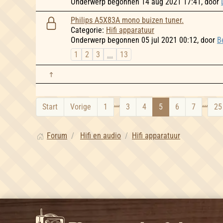
Onderwerp begonnen 14 aug 2021 17:41, door
Philips A5X83A mono buizen tuner.
Categorie:
Hifi apparatuur
Onderwerp begonnen 05 jul 2021 00:12, door
B
1
2
3
...
13
...
...
Start
Vorige
1
3
4
5
6
7
25
Forum
Hifi en audio
Hifi apparatuur