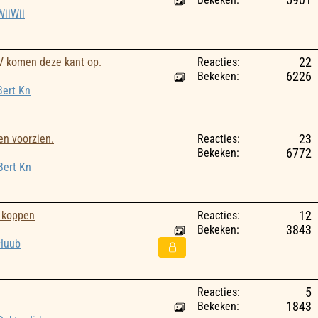
5901
WiiWii
V komen deze kant op.
Reacties:
22
Bekeken:
6226
Bert Kn
en voorzien.
Reacties:
23
Bekeken:
6772
Bert Kn
k koppen
Reacties:
12
Bekeken:
3843
Huub
Reacties:
5
Bekeken:
1843