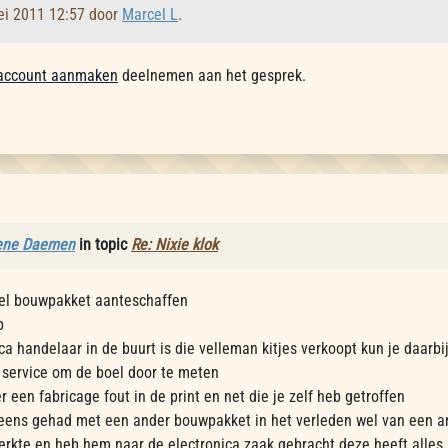
ei 2011 12:57 door
Marcel L
.
account aanmaken
deelnemen aan het gesprek.
ene Daemen
in topic
Re: Nixie klok
el bouwpakket aanteschaffen
p
ica handelaar in de buurt is die velleman kitjes verkoopt kun je daarb
service om de boel door te meten
er een fabricage fout in de print en net die je zelf heb getroffen
t eens gehad met een ander bouwpakket in het verleden wel van een 
werkte en heb hem naar de electronica zaak gebracht deze heeft alle