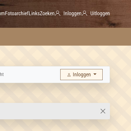
um
Fotoarchief
Links
Zoeken
Inloggen
Uitloggen
Inloggen
ht