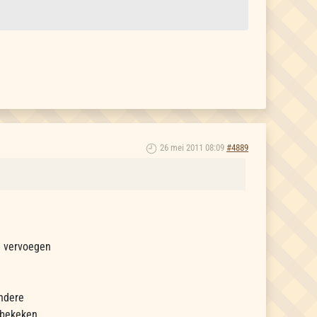
26 mei 2011 08:09
#4889
ij vervoegen
andere
s bekeken