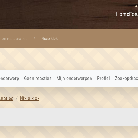
Home
For
- en restauraties
Nixie klok
onderwerp
Geen reacties
Mijn onderwerpen
Profiel
Zoekopdrac
uraties
Nixie klok