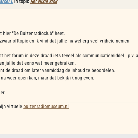
rcel L
in topic
Re: Nixie klok
t hier "De Buizenradioclub" heet.
waar offtopic en ik vind dat jullie nu wel erg veel vrijheid nemen.
at het forum in deze draad iets teveel als communicatiemiddel i.p.v. 
en jullie dat eens wat meer gebruiken.
ent de draad om later vanmiddag de inhoud te beoordelen.
arna weer open kan, maar dat bekijk ik nog even.
eer
ijn virtuele
buizenradiomuseum.nl