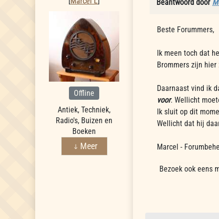
[
Marcel L
]
Beantwoord door
Ma
Beste Forummers,
Ik meen toch dat he
Brommers zijn hier z
Daarnaast vind ik d
Offline
voor
. Wellicht moet
Antiek, Techniek,
Ik sluit op dit mom
Radio's, Buizen en
Wellicht dat hij da
Boeken
Meer
Marcel - Forumbeh
Bezoek ook eens m