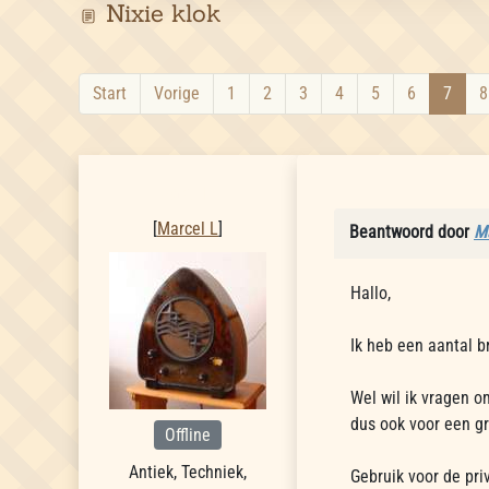
Nixie klok
Start
Vorige
1
2
3
4
5
6
7
8
Marcel L
[
Marcel L
]
Beantwoord door
Ma
Hallo,
Ik heb een aantal b
Wel wil ik vragen o
dus ook voor een gr
Offline
Antiek, Techniek,
Gebruik voor de pr