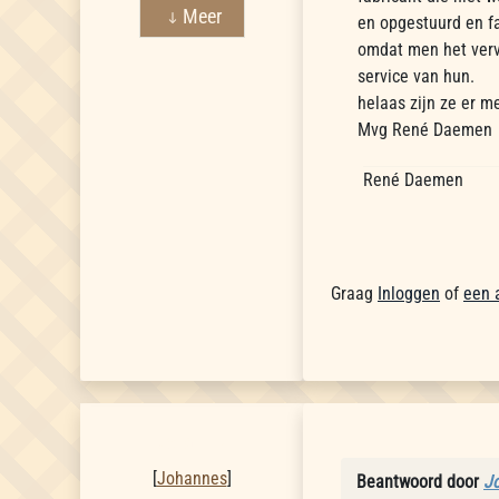
Meer
en opgestuurd en f
omdat men het verv
service van hun.
helaas zijn ze er m
Mvg René Daemen
René Daemen
Graag
Inloggen
of
een 
Johannes
[
Johannes
]
Beantwoord door
J