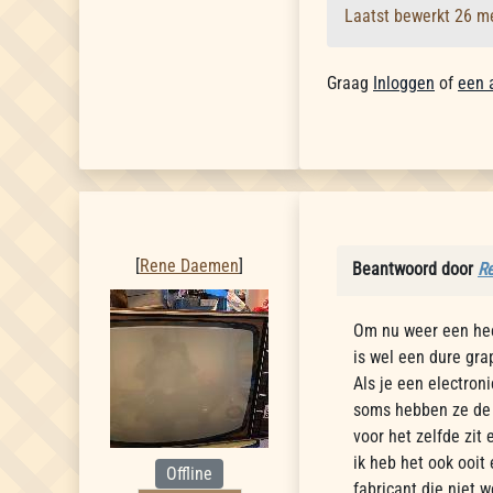
Laatst bewerkt 26 m
Graag
Inloggen
of
een 
Rene Daemen
[
Rene Daemen
]
Beantwoord door
R
Om nu weer een he
is wel een dure gra
Als je een electron
soms hebben ze de 
voor het zelfde zit 
ik heb het ook ooi
Offline
fabricant die niet 