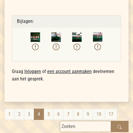
Bijlagen:
Graag
Inloggen
of
een account aanmaken
deelnemen
aan het gesprek.
1
2
3
4
5
6
7
8
9
10
17