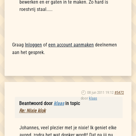
bewerken en er gaten in te maken. Zo hard is
roestvrij staal.....
Graag
Inloggen
of
een account aanmaken
deelnemen
aan het gesprek.
08 jun 2011 19:12
#5472
door
klaas
Beantwoord door
klaas
in topic
Re: Nixie klok
Johannes, veel plezier met je nixie! Ik geniet elke
avond, zodra het wat donker wordt! Dat ga jij nu