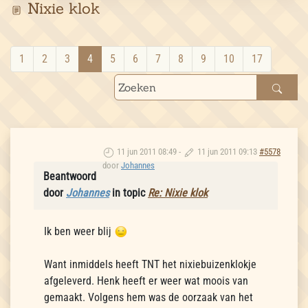
Nixie klok
1
2
3
4
5
6
7
8
9
10
17
11 jun 2011 08:49
-
11 jun 2011 09:13
#5578
door
Johannes
Beantwoord
door
Johannes
in topic
Re: Nixie klok
Ik ben weer blij
Want inmiddels heeft TNT het nixiebuizenklokje
afgeleverd. Henk heeft er weer wat moois van
gemaakt. Volgens hem was de oorzaak van het