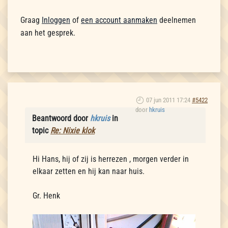
Graag
Inloggen
of
een account aanmaken
deelnemen
aan het gesprek.
07 jun 2011 17:24
#5422
door
hkruis
Beantwoord door
hkruis
in
topic
Re: Nixie klok
Hi Hans, hij of zij is herrezen , morgen verder in
elkaar zetten en hij kan naar huis.
Gr. Henk