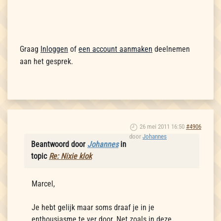
Graag
Inloggen
of
een account aanmaken
deelnemen
aan het gesprek.
26 mei 2011 16:50
#4906
door
Johannes
Beantwoord door
Johannes
in
topic
Re: Nixie klok
Marcel,
Je hebt gelijk maar soms draaf je in je
enthousiasme te ver door. Net zoals in deze