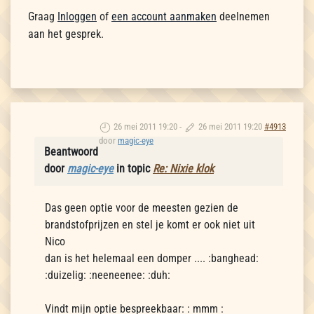
Graag
Inloggen
of
een account aanmaken
deelnemen
aan het gesprek.
26 mei 2011 19:20
-
26 mei 2011 19:20
#4913
door
magic-eye
Beantwoord
door
magic-eye
in topic
Re: Nixie klok
Das geen optie voor de meesten gezien de
brandstofprijzen en stel je komt er ook niet uit
Nico
dan is het helemaal een domper .... :banghead:
:duizelig: :neeneenee: :duh:
Vindt mijn optie bespreekbaar: : mmm :