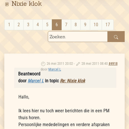
Nixie klok
1
2
3
4
5
6
7
8
9
10
17
26 mei 2011 20:02
-
28 mei 2011 08:40
#4918
door
Marcel L
Beantwoord
door
Marcel L
in topic
Re: Nixie klok
Hallo,
Ik lees hier nu toch weer berichten die in een PM
thuis horen.
Persoonlijke mededelingen en verdere afspraken