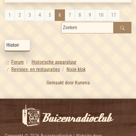
1
2
3
4
5
6
7
8
9
10
17
Forum
Historische apparatuur
Revisies- en restauraties
Nixie klok
Gemaakt door
Kunena
Copyright © 2026 Buizenradioclub | Website door