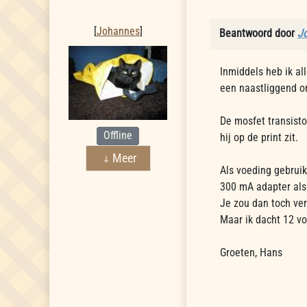
Johannes
[
Johannes
]
Beantwoord door
J
Inmiddels heb ik al
een naastliggend o
De mosfet transisto
Offline
hij op de print zit.
Meer
Als voeding gebruik
300 mA adapter als
Je zou dan toch ve
Maar ik dacht 12 vol
Groeten, Hans