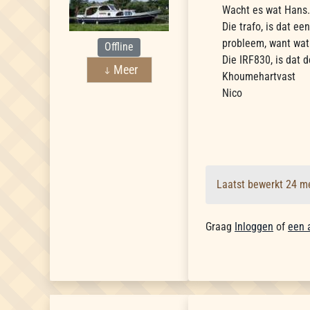
Wacht es wat Hans..
Die trafo, is dat ee
probleem, want wat
Offline
Die IRF830, is dat d
Meer
Khoumehartvast
Nico
Laatst bewerkt 24 m
Graag
Inloggen
of
een 