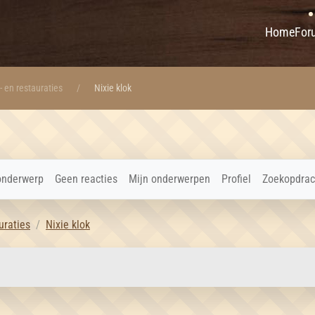
Home
For
- en restauraties
Nixie klok
onderwerp
Geen reacties
Mijn onderwerpen
Profiel
Zoekopdrac
uraties
Nixie klok