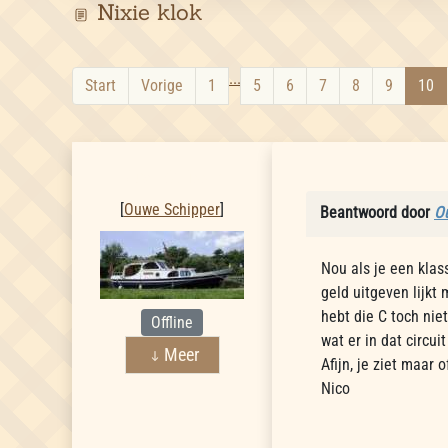
Nixie klok
...
Start
Vorige
1
5
6
7
8
9
10
Ouwe Schipper
[
Ouwe Schipper
]
Beantwoord door
O
Nou als je een klas
geld uitgeven lijkt
hebt die C toch nie
Offline
wat er in dat circui
Meer
Afijn, je ziet maar 
Nico