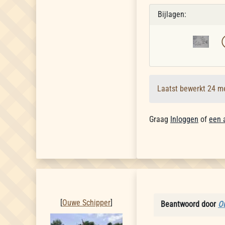
Bijlagen:
Laatst bewerkt 24 m
Graag
Inloggen
of
een 
Ouwe Schipper
[
Ouwe Schipper
]
Beantwoord door
O