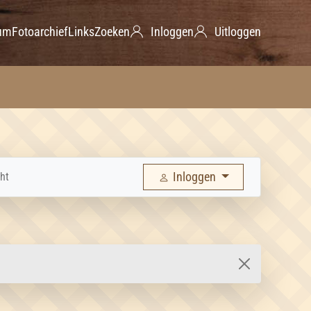
um
Fotoarchief
Links
Zoeken
Inloggen
Uitloggen
Inloggen
ht