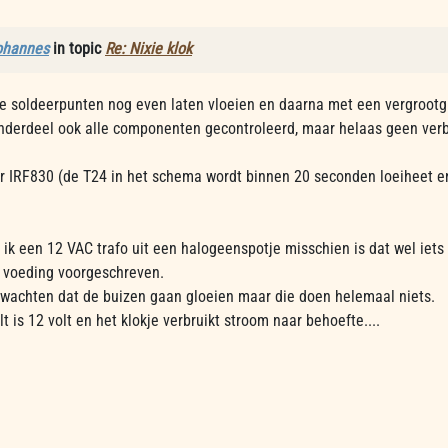
ohannes
in topic
Re: Nixie klok
le soldeerpunten nog even laten vloeien en daarna met een vergrootgl
nderdeel ook alle componenten gecontroleerd, maar helaas geen verb
r IRF830 (de T24 in het schema wordt binnen 20 seconden loeiheet en
 ik een 12 VAC trafo uit een halogeenspotje misschien is dat wel iets
 voeding voorgeschreven.
rwachten dat de buizen gaan gloeien maar die doen helemaal niets.
t is 12 volt en het klokje verbruikt stroom naar behoefte....