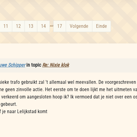
...
11
12
13
14
17
Volgende
Einde
uwe Schipper
in topic
Re: Nixie klok
sieke trafo gebruikt zal 't allemaal wel meevallen. De voorgeschreve
 me geen zinvolle actie. Het eerste om te doen lijkt me het uitmeten v
t verkeerd om aangesloten hoop ik? Ik vermoed dat je niet over een os
t gebeurt.
of je naar Lelijkstad komt