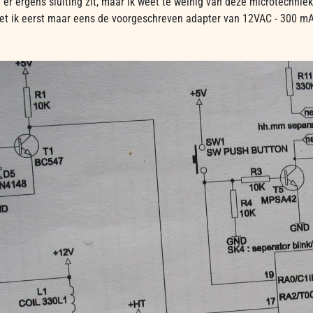
t er ergens sluiting zit, maar ik weet te weinig van deze microtechniek
t ik eerst maar eens de voorgeschreven adapter van 12VAC - 300 m