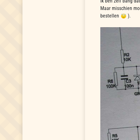
Ik ben zelf bang da
Maar misschien moe
bestellen
).