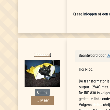
Graag
Inloggen
of
een 
Johannes
[
Johannes
]
Beantwoord door
J
Hoi Nico,
De transformator is
output 12VAC max. 
Offline
De IRF 830 is volge
gedeelte links-onde
Meer
Volgens de beschri