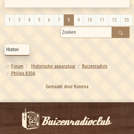
1
3
4
5
6
7
8
9
10
11
12
20
Forum
Historische apparatuur
Buizenradio's
Philips 830A
Gemaakt door
Kunena