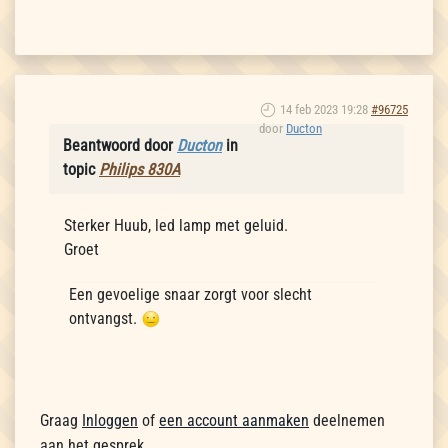
14 feb 2023 19:28
#96725
door
Ducton
Beantwoord door
Ducton
in
topic
Philips 830A
Sterker Huub, led lamp met geluid.
Groet
Een gevoelige snaar zorgt voor slecht
ontvangst.
Graag
Inloggen
of
een account aanmaken
deelnemen
aan het gesprek.