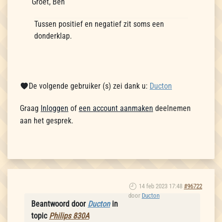
Groet, Ben
Tussen positief en negatief zit soms een
donderklap.
De volgende gebruiker (s) zei dank u:
Ducton
Graag
Inloggen
of
een account aanmaken
deelnemen
aan het gesprek.
14 feb 2023 17:48
#96722
door
Ducton
Beantwoord door
Ducton
in
topic
Philips 830A