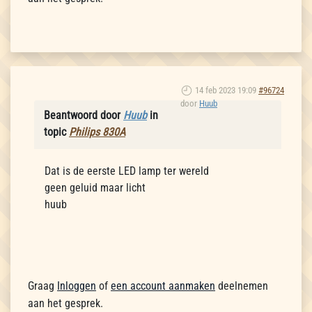
14 feb 2023 19:09
#96724
door
Huub
Beantwoord door
Huub
in
topic
Philips 830A
Dat is de eerste LED lamp ter wereld
geen geluid maar licht
huub
Graag
Inloggen
of
een account aanmaken
deelnemen
aan het gesprek.