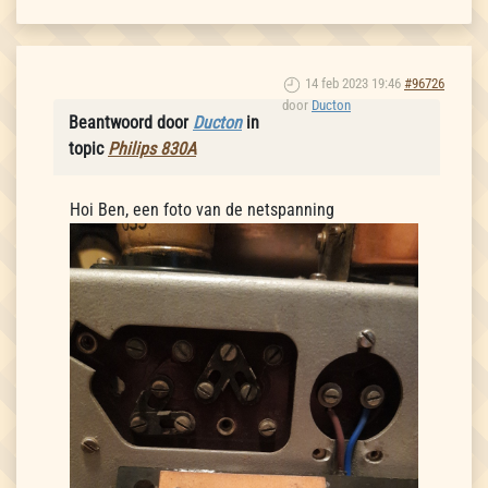
14 feb 2023 19:46
#96726
door
Ducton
Beantwoord door
Ducton
in
topic
Philips 830A
Hoi Ben, een foto van de netspanning