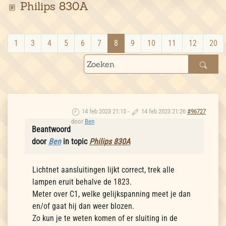
Philips 830A
1
3
4
5
6
7
8
9
10
11
12
20
14 feb 2023 21:15
-
14 feb 2023 21:26
#96727
door
Ben
Beantwoord
door
Ben
in topic
Philips 830A
Lichtnet aansluitingen lijkt correct, trek alle
lampen eruit behalve de 1823.
Meter over C1, welke gelijkspanning meet je dan
en/of gaat hij dan weer blozen.
Zo kun je te weten komen of er sluiting in de