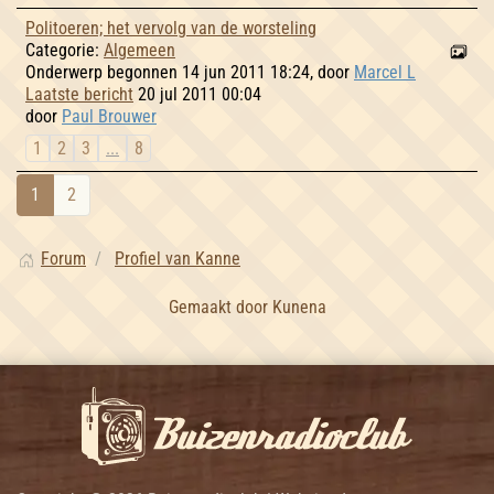
Politoeren; het vervolg van de worsteling
Categorie:
Algemeen
Onderwerp begonnen 14 jun 2011 18:24, door
Marcel L
Laatste bericht
20 jul 2011 00:04
door
Paul Brouwer
1
2
3
...
8
1
2
Forum
Profiel van Kanne
Gemaakt door
Kunena