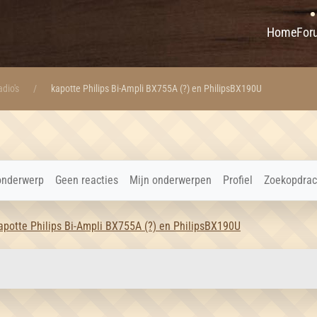
Home
For
dio's
kapotte Philips Bi-Ampli BX755A (?) en PhilipsBX190U
onderwerp
Geen reacties
Mijn onderwerpen
Profiel
Zoekopdrac
apotte Philips Bi-Ampli BX755A (?) en PhilipsBX190U