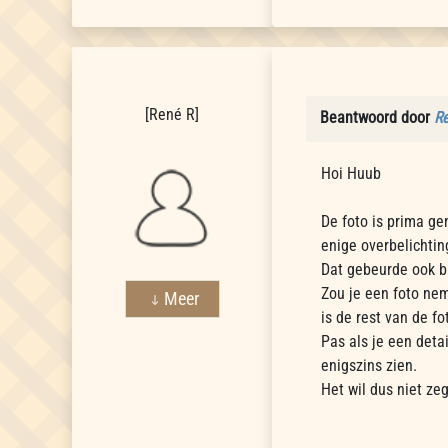
René R
[
René R
]
Beantwoord door
R
Hoi Huub
De foto is prima gen
enige overbelichting
Dat gebeurde ook b
Zou je een foto nem
Meer
is de rest van de fo
Pas als je een deta
enigszins zien.
Het wil dus niet ze