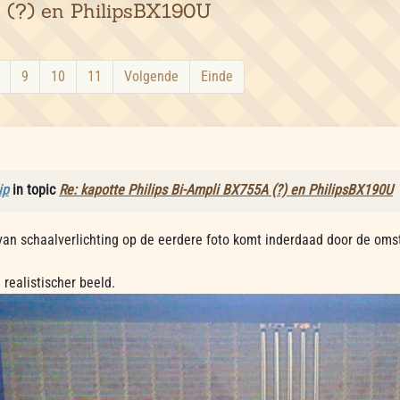
 (?) en PhilipsBX190U
9
10
11
Volgende
Einde
ip
in topic
Re: kapotte Philips Bi-Ampli BX755A (?) en PhilipsBX190U
 van schaalverlichting op de eerdere foto komt inderdaad door de om
 realistischer beeld.