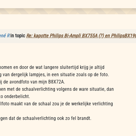
ené R
in topic
Re: kapotte Philips Bi-Ampli BX755A (?) en PhilipsBX19
omen en door de wat langere sluitertijd krijg je altijd
 van dergelijk lampjes, in een situatie zoals op de foto.
ij de avondfoto van mijn B8X72A.
en met de schaalverlichting volgens de ware situatie, dan
to onderbelicht.
ilfoto maakt van de schaal zou je de werkelijke verlichting
ggen dat de schaalverlichting ook zo fel brandt.