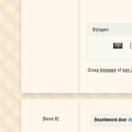
Bijlagen:
Graag
Inloggen
of
een 
René R
[
René R
]
Beantwoord door
R