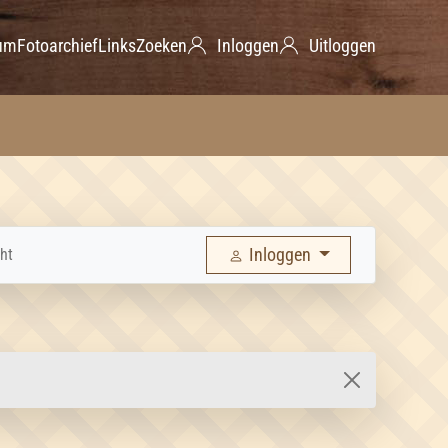
um
Fotoarchief
Links
Zoeken
Inloggen
Uitloggen
Inloggen
ht