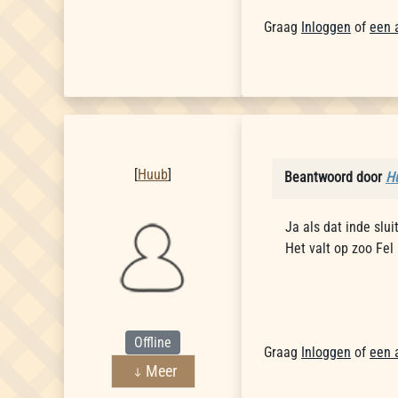
Graag
Inloggen
of
een 
Huub
[
Huub
]
Beantwoord door
H
Ja als dat inde sluit
Het valt op zoo Fel
Offline
Graag
Inloggen
of
een 
Meer