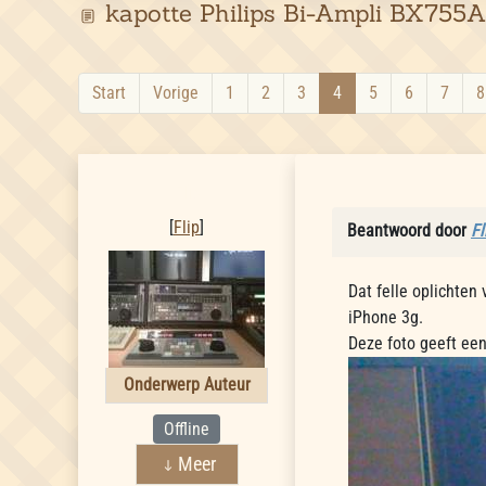
kapotte Philips Bi-Ampli BX755A
Start
Vorige
1
2
3
4
5
6
7
8
Flip
[
Flip
]
Beantwoord door
Fl
Dat felle oplichten
iPhone 3g.
Deze foto geeft een
Onderwerp Auteur
Offline
Meer