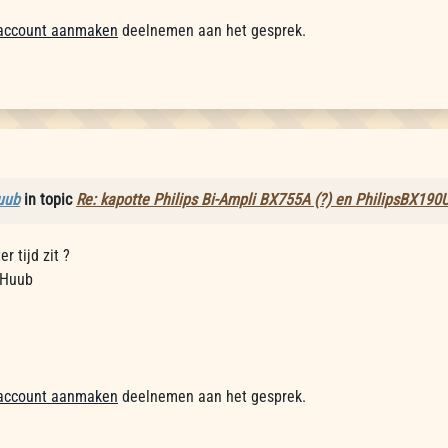
account aanmaken
deelnemen aan het gesprek.
uub
in topic
Re: kapotte Philips Bi-Ampli BX755A (?) en PhilipsBX190
er tijd zit ?
 Huub
account aanmaken
deelnemen aan het gesprek.