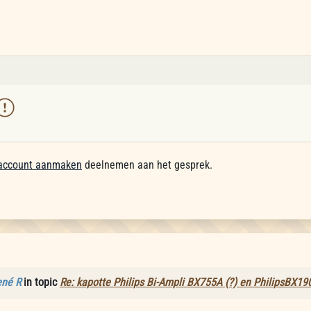
account aanmaken
deelnemen aan het gesprek.
ené R
in topic
Re: kapotte Philips Bi-Ampli BX755A (?) en PhilipsBX19