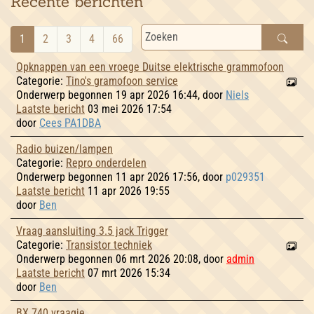
Recente berichten
1
2
3
4
66
Opknappen van een vroege Duitse elektrische grammofoon
Categorie:
Tino's gramofoon service
Onderwerp begonnen 19 apr 2026 16:44, door
Niels
Laatste bericht
03 mei 2026 17:54
door
Cees PA1DBA
Radio buizen/lampen
Categorie:
Repro onderdelen
Onderwerp begonnen 11 apr 2026 17:56, door
p029351
Laatste bericht
11 apr 2026 19:55
door
Ben
Vraag aansluiting 3.5 jack Trigger
Categorie:
Transistor techniek
Onderwerp begonnen 06 mrt 2026 20:08, door
admin
Laatste bericht
07 mrt 2026 15:34
door
Ben
BX 740 vraagje