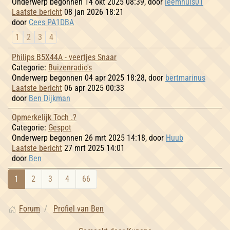
Onderwerp begonnen 14 okt 2025 08:39, door
leemhuis01
Laatste bericht
08 jan 2026 18:21
door
Cees PA1DBA
1
2
3
4
Philips B5X44A - veertjes Snaar
Categorie:
Buizenradio's
Onderwerp begonnen 04 apr 2025 18:28, door
bertmarinus
Laatste bericht
06 apr 2025 00:33
door
Ben Dijkman
Opmerkelijk Toch .?
Categorie:
Gespot
Onderwerp begonnen 26 mrt 2025 14:18, door
Huub
Laatste bericht
27 mrt 2025 14:01
door
Ben
1
2
3
4
66
Forum
Profiel van Ben