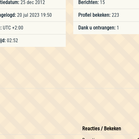
atiedatum:
25 dec 2012
Berichten:
15
ngelogd:
20 jul 2023 19:50
Profiel bekeken:
223
:
UTC +2:00
Dank u ontvangen:
1
jd:
02:52
Reacties / Bekeken