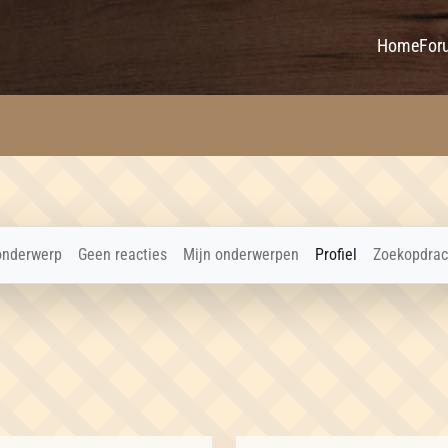
Home
For
onderwerp
Geen reacties
Mijn onderwerpen
Profiel
Zoekopdrac