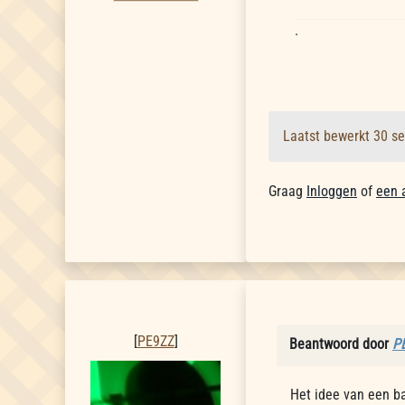
.
Laatst bewerkt 30 s
Graag
Inloggen
of
een 
PE9ZZ
[
PE9ZZ
]
Beantwoord door
P
Het idee van een ba