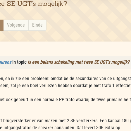
ee SE UGT's mogelijk?
Volgende
Einde
aurens
in topic
Is een balans schakeling met twee SE UGT's mogelijk?
en, en ik zie een probleem: omdat beide secundaires van de uitgangs
teem, zal je een boel verliezen hebben doordat je met trafo 1 effecti
t niet ook gebeurt in een normale PP trafo waarbij de twee primaire he
t brugversterker er van maken met 2 SE versterkers. Een kanaal 180 
e uitgangstrafo's de speaker aansluiten. Dat levert 3dB extra op.