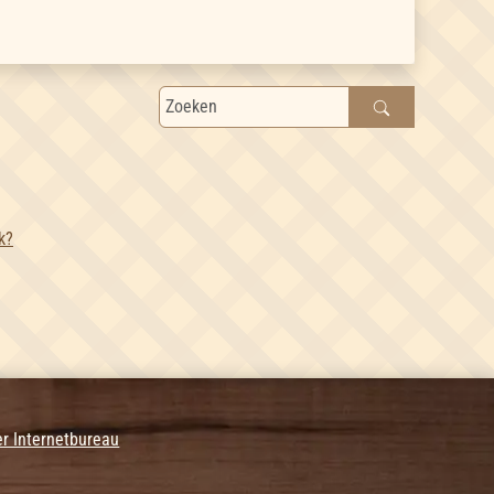
k?
r Internetbureau