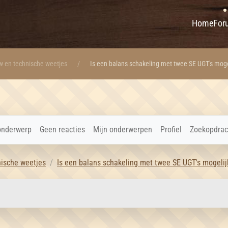
Home
For
w en technische weetjes
Is een balans schakeling met twee SE UGT's moge
onderwerp
Geen reacties
Mijn onderwerpen
Profiel
Zoekopdrac
nische weetjes
Is een balans schakeling met twee SE UGT's mogelij