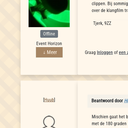
clippen. Bij sommig
over de klangfilm t
Tjerk, 9ZZ
Offline
Event Horizon
Meer
Graag
Inloggen
of
een 
Huub
[
Huub
]
Beantwoord door
H
Mischien gaat het 
met de 180 graden 