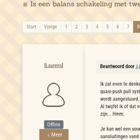
Is een balans schakeling met tw
Start
Vorige
1
2
3
4
5
6
7
8
Laurens
[
Laurens
]
Beantwoord door
L
Ik zat even te denk
quasi-push pull sys
wordt aangestuurd.
Al twijfel ik of da
zijn... Hmm.
Offline
Je kan wel een soor
Meer
aansluitingen vand 