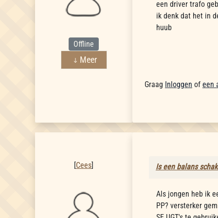
een driver trafo ge
ik denk dat het in d
huub
Offline
Meer
Graag
Inloggen
of
een 
Cees
[
Cees
]
Is een balans schak
Als jongen heb ik e
PP? versterker gem
SE UGT's te gebruik