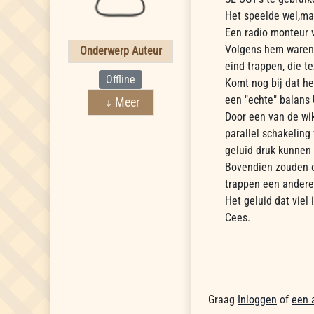
Het speelde wel,ma
Een radio monteur 
Volgens hem waren 
Onderwerp Auteur
eind trappen, die 
Offline
Komt nog bij dat he
een "echte" balans
Meer
Door een van de wik
parallel schakeling
geluid druk kunnen
Bovendien zouden o
trappen een andere 
Het geluid dat viel
Cees.
Graag
Inloggen
of
een 