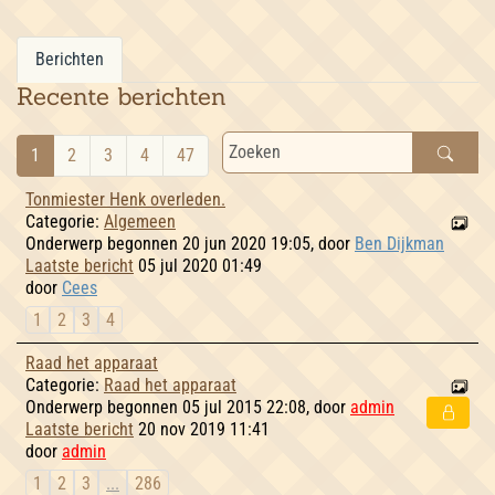
Berichten
Recente berichten
1
2
3
4
47
Tonmiester Henk overleden.
Categorie:
Algemeen
Onderwerp begonnen 20 jun 2020 19:05, door
Ben Dijkman
Laatste bericht
05 jul 2020 01:49
door
Cees
1
2
3
4
Raad het apparaat
Categorie:
Raad het apparaat
Onderwerp begonnen 05 jul 2015 22:08, door
admin
Laatste bericht
20 nov 2019 11:41
door
admin
1
2
3
...
286