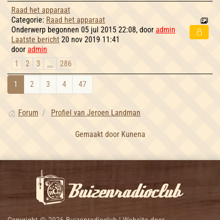
Raad het apparaat
Categorie:
Raad het apparaat
Onderwerp begonnen 05 jul 2015 22:08, door
admin
Laatste bericht
20 nov 2019 11:41
door
admin
1
2
3
...
286
1
2
3
4
47
Forum
Profiel van Jeroen Landman
Gemaakt door
Kunena