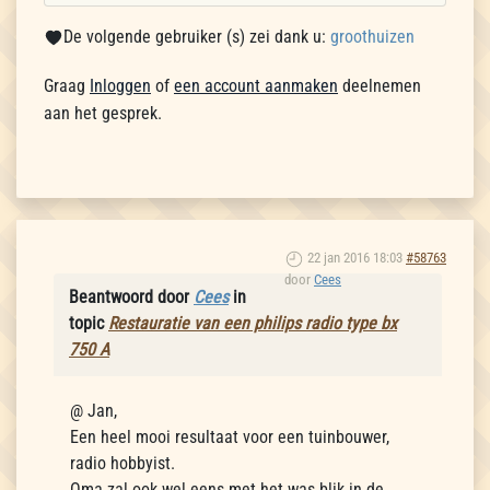
De volgende gebruiker (s) zei dank u:
groothuizen
Graag
Inloggen
of
een account aanmaken
deelnemen
aan het gesprek.
22 jan 2016 18:03
#58763
door
Cees
Beantwoord door
Cees
in
topic
Restauratie van een philips radio type bx
750 A
@ Jan,
Een heel mooi resultaat voor een tuinbouwer,
radio hobbyist.
Oma zal ook wel eens met het was blik in de