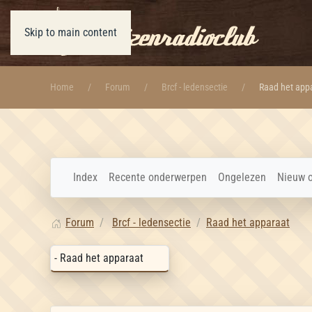
Skip to main content
Home
Forum
Brcf - ledensectie
Raad het app
Index
Recente onderwerpen
Ongelezen
Nieuw 
Forum
Brcf - ledensectie
Raad het apparaat