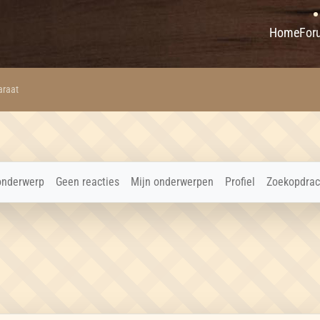
Home
For
araat
onderwerp
Geen reacties
Mijn onderwerpen
Profiel
Zoekopdrac