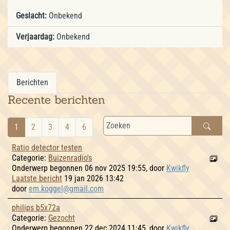
Geslacht:
Onbekend
Verjaardag:
Onbekend
Berichten
Recente berichten
1
2
3
4
6
Ratio detector testen
Categorie:
Buizenradio's
Onderwerp begonnen 06 nov 2025 19:55, door
Kwikfly
Laatste bericht
19 jan 2026 13:42
door
em.koggel@gmail.com
philips b5x72a
Categorie:
Gezocht
Onderwerp begonnen 22 dec 2024 11:45, door
Kwikfly