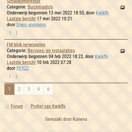
Schallkompressor
Categorie:
Buizenradio's
Onderwerp begonnen 13 mei 2022 18:55, door
Kwikfly
Laatste bericht
17 mei 2022 10:21
door
Erwin goossens
1
2
FM blok verwisselen
Categorie:
Revisies- en restauraties
Onderwerp begonnen 04 feb 2022 18:22, door
Kwikfly
Laatste bericht
10 feb 2022 07:28
door
PE9ZZ
1
2
1
2
3
4
6
Forum
Profiel van Kwikfly
Gemaakt door
Kunena