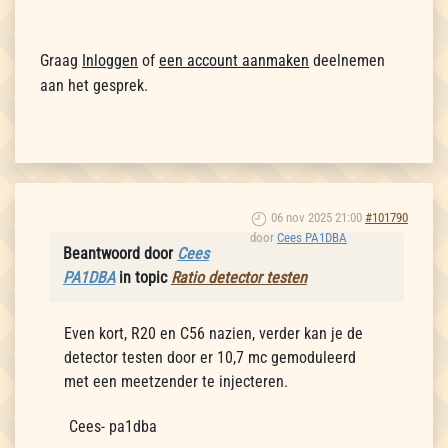
Graag
Inloggen
of
een account aanmaken
deelnemen
aan het gesprek.
06 nov 2025 21:00
#101790
door
Cees PA1DBA
Beantwoord door
Cees
PA1DBA
in topic
Ratio detector testen
Even kort, R20 en C56 nazien, verder kan je de
detector testen door er 10,7 mc gemoduleerd
met een meetzender te injecteren.
Cees- pa1dba