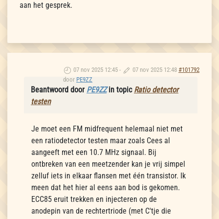
aan het gesprek.
07 nov 2025 12:45
-
07 nov 2025 12:48
#101792
door
PE9ZZ
Beantwoord door
PE9ZZ
in topic
Ratio detector
testen
Je moet een FM midfrequent helemaal niet met
een ratiodetector testen maar zoals Cees al
aangeeft met een 10.7 MHz signaal. Bij
ontbreken van een meetzender kan je vrij simpel
zelluf iets in elkaar flansen met één transistor. Ik
meen dat het hier al eens aan bod is gekomen.
ECC85 eruit trekken en injecteren op de
anodepin van de rechtertriode (met C'tje die