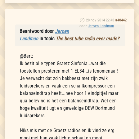
28 nov 2014 22:43
#48442
door
Jeroen Landman
Beantwoord door
Jeroen
Landman
in topic
The best tube radio ever made?
@Bert;
Ik bezit alle typen Graetz Sinfonia...wat die
toestellen presteren met 1 EL84...is fenomenaal!
Je verwacht dat zo'n bakbeest met zijn zwik
luidsprekers en vaak een schallkompressor een
balanseindtrap heeft...nee hoor 1 eindpitje! maar
qua beleving is het een balanseindtrap. Wel een
hoge kwaliteit ugt en geweldige DEW Dortmund
luidsprekers.
Niks mis met de Graetz radio's en ik vind ze erg
mooi met hun vaak lichte schaal en mooi