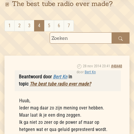
The best tube radio ever made?
1
2
3
4
5
6
7
28 nov 2014 23:41
#48448
door
Bert Kn
Beantwoord door
Bert Kn
in
topic
The best tube radio ever made?
Huub,
Ieder mag daar zo zijn mening over hebben.
Maar laat ik je een ding zeggen.
Ik ga niet zo zeer op de power af maar op
hetgeen wat er qua geluid gepresteerd wordt.