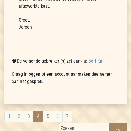
afgewerkte kast.
Groet,
Jeroen
De volgende gebruiker (s) zei dank u:
Bert Kn
Graag
Inloggen
of
een account aanmaken
deelnemen
aan het gesprek.
1
2
3
4
5
6
7