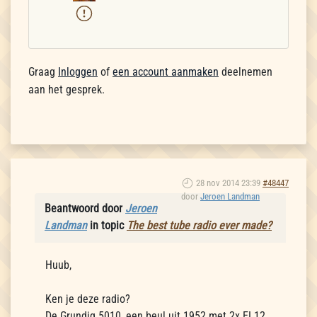
Graag
Inloggen
of
een account aanmaken
deelnemen
aan het gesprek.
28 nov 2014 23:39
#48447
door
Jeroen Landman
Beantwoord door
Jeroen
Landman
in topic
The best tube radio ever made?
Huub,
Ken je deze radio?
De Grundig 5010, een beul uit 1952 met 2x EL12