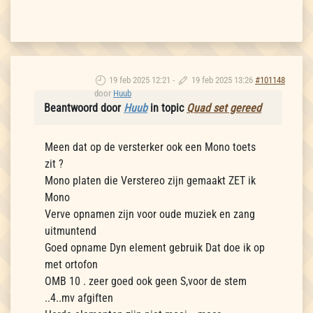
19 feb 2025 12:21
-
19 feb 2025 13:26
#101148
door
Huub
Beantwoord door
Huub
in topic
Quad set gereed
Meen dat op de versterker ook een Mono toets
zit ?
Mono platen die Verstereo zijn gemaakt ZET ik
Mono
Verve opnamen zijn voor oude muziek en zang
uitmuntend
Goed opname Dyn element gebruik Dat doe ik op
met ortofon
OMB 10 . zeer goed ook geen S,voor de stem
..4..mv afgiften