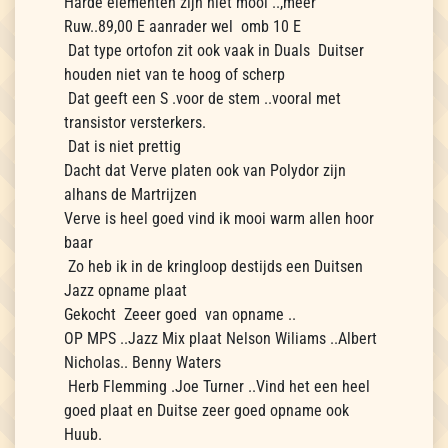
Harde elementen zijn niet mooi ..,meer
Ruw..89,00 E aanrader wel omb 10 E
Dat type ortofon zit ook vaak in Duals Duitser
houden niet van te hoog of scherp
Dat geeft een S .voor de stem ..vooral met
transistor versterkers.
Dat is niet prettig
Dacht dat Verve platen ook van Polydor zijn
alhans de Martrijzen
Verve is heel goed vind ik mooi warm allen hoor
baar
Zo heb ik in de kringloop destijds een Duitsen
Jazz opname plaat
Gekocht Zeeer goed van opname ..
OP MPS ..Jazz Mix plaat Nelson Wiliams ..Albert
Nicholas.. Benny Waters
Herb Flemming .Joe Turner ..Vind het een heel
goed plaat en Duitse zeer goed opname ook
Huub.