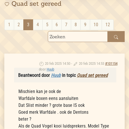
Quad set gereed
1
2
3
4
5
6
7
8
9
10
12
20 feb 2025 14:50
-
20 feb 2025 14:53
#101154
door
Huub
Beantwoord door
Huub
in topic
Quad set gereed
Mischien kan je ook de
Warfdale boxen eens aansluiten
Dat Slist minder ? grote base lS ook
Goed merk Warfdale . ook de Dentons
beter ?
Als de Quad Vogel kooi luidsprekers. Model Type