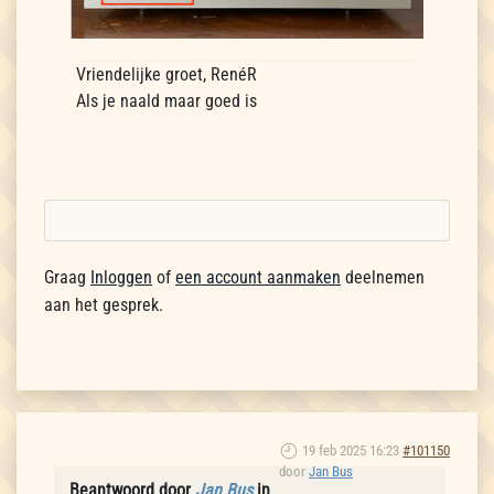
Vriendelijke groet, RenéR
Als je naald maar goed is
Graag
Inloggen
of
een account aanmaken
deelnemen
aan het gesprek.
19 feb 2025 16:23
#101150
door
Jan Bus
Beantwoord door
Jan Bus
in