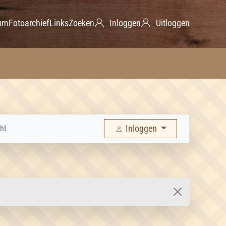
um
Fotoarchief
Links
Zoeken
Inloggen
Uitloggen
Inloggen
ht