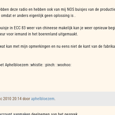
ebben deze radio en hebben ook van mij NOS buisjes van de productie
 omdat er anders eigenlijk geen oplossing is .
 buisje in ECC 83 weer van chineese makelijk kan je weer opnieuw be
teur voor iemand in het boerenland uitgemaakt.
 wat kan met mijn opmerkingen en nu eens niet de kant van de fabrika
oet Aphelbloezem :whistle: :pinch: :woohoo:
ec 2010 20:14 door
aphelbloezem
.
account aanmaken
deelnemen aan het gesprek.