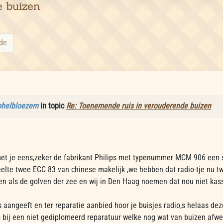
e buizen
de
phelbloezem
in topic
Re: Toenemende ruis in verouderende buizen
met je eens,zeker de fabrikant Philips met typenummer MCM 906 een s
eelte twee ECC 83 van chinese makelijk ,we hebben dat radio-tje nu 
zen als de golven der zee en wij in Den Haag noemen dat nou niet kass
s aangeeft en ter reparatie aanbied hoor je buisjes radio,s helaas dez
 bij een niet gediplomeerd reparatuur welke nog wat van buizen afweet