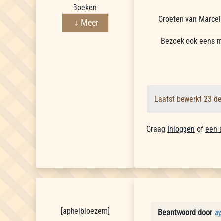
Boeken
Groeten van Marce
Meer
Bezoek ook eens m
Laatst bewerkt 23 d
Graag
Inloggen
of
een 
aphelbloezem
[
aphelbloezem
]
Beantwoord door
a