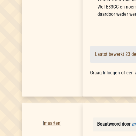
Wel E83CC en noem 
daardoor weder weer
Laatst bewerkt 23 d
Graag
Inloggen
of
een 
maarten
[
maarten
]
Beantwoord door
m