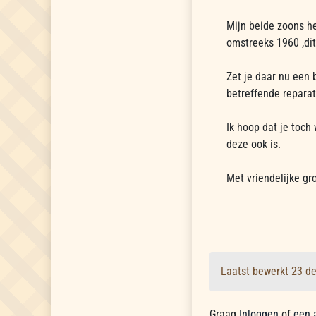
Mijn beide zoons h
omstreeks 1960 ,dit
Zet je daar nu een
betreffende repara
Ik hoop dat je toch
deze ook is.
Met vriendelijke gr
Laatst bewerkt 23 d
Graag
Inloggen
of
een 