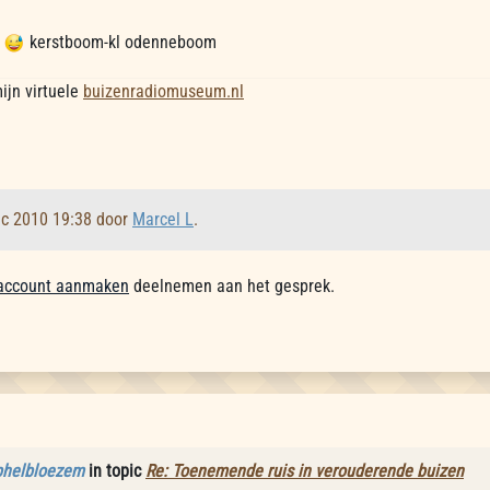
l
kerstboom-kl odenneboom
ijn virtuele
buizenradiomuseum.nl
ec 2010 19:38 door
Marcel L
.
account aanmaken
deelnemen aan het gesprek.
phelbloezem
in topic
Re: Toenemende ruis in verouderende buizen