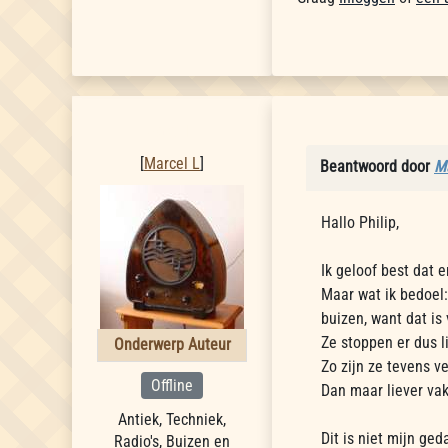
Marcel L
[
Marcel L
]
Beantwoord door
Ma
Hallo Philip,
Ik geloof best dat e
Maar wat ik bedoel:
buizen, want dat is 
Ze stoppen er dus li
Onderwerp Auteur
Zo zijn ze tevens v
Offline
Dan maar liever va
Antiek, Techniek,
Dit is niet mijn ge
Radio's, Buizen en