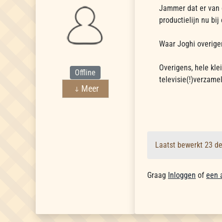
Jammer dat er van 
productielijn nu bi
Waar Joghi overigen
Overigens, hele kle
Offline
televisie(!)verzame
Meer
Laatst bewerkt 23 d
Graag
Inloggen
of
een 