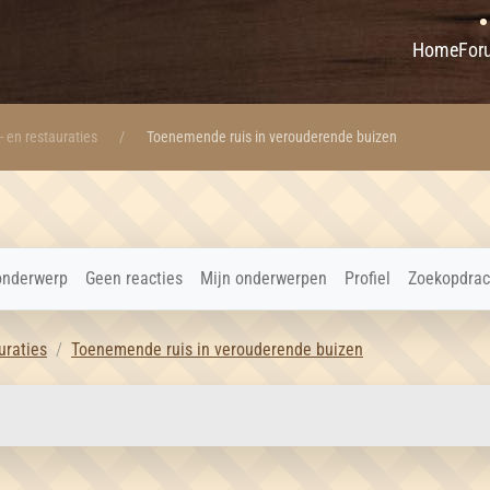
Home
For
- en restauraties
Toenemende ruis in verouderende buizen
onderwerp
Geen reacties
Mijn onderwerpen
Profiel
Zoekopdrac
uraties
Toenemende ruis in verouderende buizen