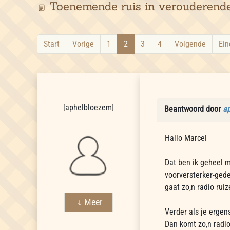
Toenemende ruis in verouderend
Start
Vorige
1
2
3
4
Volgende
Ein
aphelbloezem
[
aphelbloezem
]
Beantwoord door
a
Hallo Marcel
Dat ben ik geheel 
voorversterker-ged
gaat zo,n radio rui
Meer
Verder als je ergen
Dan komt zo,n radio