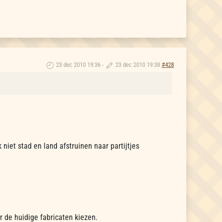
23 dec 2010 19:36
-
23 dec 2010 19:38
#428
niet stad en land afstruinen naar partijtjes
r de huidige fabricaten kiezen.