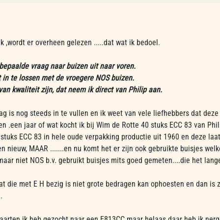
 ,wordt er overheen gelezen .....dat wat ik bedoel.
bepaalde vraag naar buizen uit naar voren.
et in te lossen met de vroegere NOS buizen.
an kwaliteit zijn, dat neem ik direct van Philip aan.
g is nog steeds in te vullen en ik weet van vele liefhebbers dat deze
en .een jaar of wat kocht ik bij Wim de Rotte 40 stuks ECC 83 van Phil
stuks ECC 83 in hele oude verpakking productie uit 1960 en deze laat
n nieuw, MAAR .......en nu komt het er zijn ook gebruikte buisjes wel
 maar niet NOS b.v. gebruikt buisjes mits goed gemeten....die het lan
dat die met E H bezig is niet grote bedragen kan ophoesten en dan is 
.
aarten ik heb gezocht naar een E813CC maar helaas daar heb ik ner