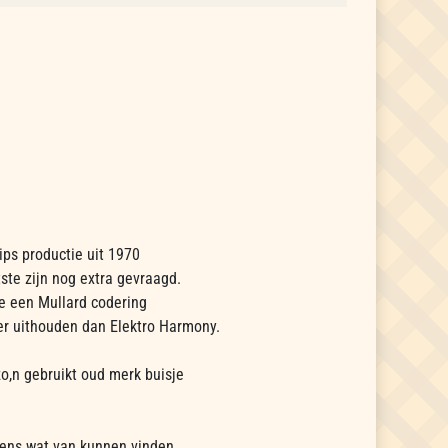
ips productie uit 1970
ste zijn nog extra gevraagd.
ke een Mullard codering
ger uithouden dan Elektro Harmony.
zo,n gebruikt oud merk buisje
gens wat van kunnen vinden