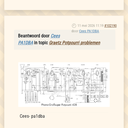
11 mei 2026 11:19
#102190
door
Cees PA1DBA
Beantwoord door
Cees
PA1DBA
in topic
Graetz Potpourri problemen
Cees- pa1dba