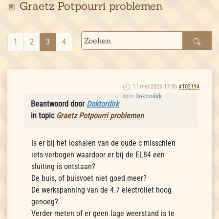
Graetz Potpourri problemen
1
2
3
4
11 mei 2026 17:56
#102194
door
Doktordirk
Beantwoord door
Doktordirk
in topic
Graetz Potpourri problemen
Is er bij het loshalen van de oude c misschien
iets verbogen waardoor er bij de EL84 een
sluiting is ontstaan?
De buis, of buisvoet niet goed meer?
De werkspanning van de 4.7 electroliet hoog
genoeg?
Verder meten of er geen lage weerstand is te