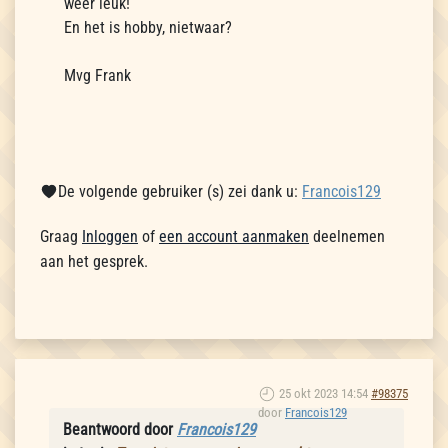
weer leuk!
En het is hobby, nietwaar?
Mvg Frank
De volgende gebruiker (s) zei dank u:
Francois129
Graag
Inloggen
of
een account aanmaken
deelnemen
aan het gesprek.
25 okt 2023 14:54
#98375
door
Francois129
Beantwoord door
Francois129