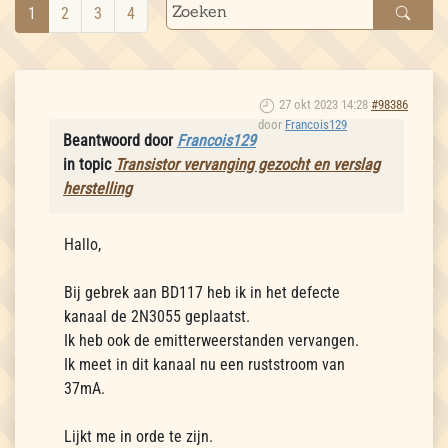
1
2
3
4
27 okt 2023 14:28
#98386
door
Francois129
Beantwoord door
Francois129
in topic
Transistor vervanging gezocht en verslag
herstelling
Hallo,
Bij gebrek aan BD117 heb ik in het defecte
kanaal de 2N3055 geplaatst.
Ik heb ook de emitterweerstanden vervangen.
Ik meet in dit kanaal nu een ruststroom van
37mA.
Lijkt me in orde te zijn.