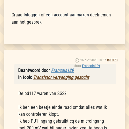
Graag
Inloggen
of
een account aanmaken
deelnemen
aan het gesprek.
25 okt 2023 18:57
#98378
door
Francois129
Beantwoord door
Francois129
in topic
Transistor vervanging gezocht
De bd117 waren van SGS?
Ik ben een beetje einde raad omdat alles wat ik
kan controleren klopt.
Ik heb PU1 ingang gebruikt cq de microingang
met 200 mV wat bij nader inzien veel te hoog is.