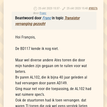
25 okt 2023 15:37
-
25 okt 2023 15:40
#98376
door
Franc
Beantwoord door
Franc
in topic
Transistor
vervanging gezocht
Hoi François,
De BD117 kende ik nog niet.
Maar wel diverse andere Ates torren die door
mijn handen zijn gegaan om te ruilen voor wat
beters.
Bv paren AL102, die ik bijna 40 jaar geleden al
had vervangen door paren AD149.
Ging maar net voor die toepassing, de AL102 had
wat ruimere spec’s.
Ook de stuurtorren had ik toen vervangen. dat
waren TI torren die ook wel eens verstek lieten