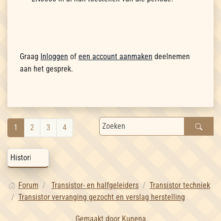
Graag
Inloggen
of
een account aanmaken
deelnemen
aan het gesprek.
1
2
3
4
Forum
Transistor- en halfgeleiders
Transistor techniek
Transistor vervanging gezocht en verslag herstelling
Gemaakt door
Kunena