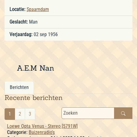
Locatie:
Spaarndam
Geslacht:
Man
Verjaardag:
02 sep 1956
A.E.M Nan
Berichten
Recente berichten
1
2
3
Loewe Opta Venus - Stereo [5791W]
Categorie:
Buizenradio's