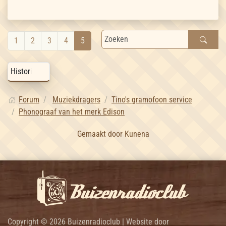
1
2
3
4
5
Forum
Muziekdragers
Tino's gramofoon service
Phonograaf van het merk Edison
Gemaakt door
Kunena
Copyright © 2026 Buizenradioclub | Website door