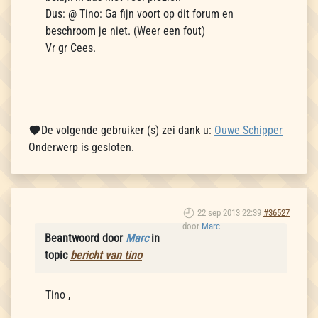
Dus: @ Tino: Ga fijn voort op dit forum en
beschroom je niet. (Weer een fout)
Vr gr Cees.
De volgende gebruiker (s) zei dank u:
Ouwe Schipper
Onderwerp is gesloten.
22 sep 2013 22:39
#36527
door
Marc
Beantwoord door
Marc
in
topic
bericht van tino
Tino ,