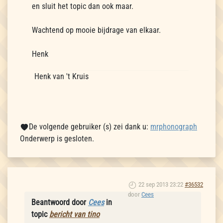
en sluit het topic dan ook maar.
Wachtend op mooie bijdrage van elkaar.
Henk
Henk van 't Kruis
De volgende gebruiker (s) zei dank u:
mrphonograph
Onderwerp is gesloten.
22 sep 2013 23:22
#36532
door
Cees
Beantwoord door
Cees
in
topic
bericht van tino