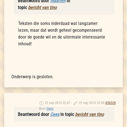
Beantwoord door
maarten
in
topic
bericht van tino
Teksten die soms inderdaad wat langzamer
lezen, maar dat wordt geheel gecompenseerd
door de goede wil en de uitermate interessante
inhoud!
Onderwerp is gesloten.
22 sep 2013 22:47
-
22 sep 2013 22:50
#36528
door
Cees
Beantwoord door
Cees
in topic
bericht van tino