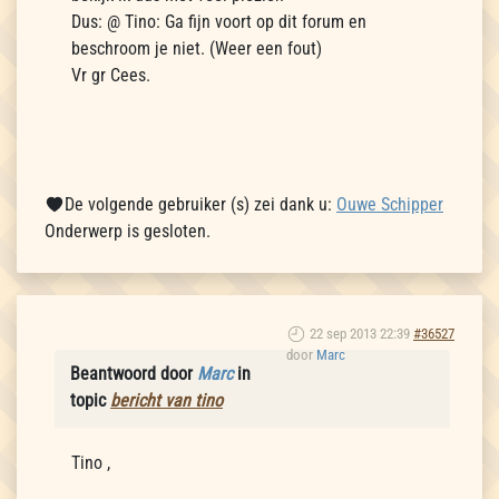
Dus: @ Tino: Ga fijn voort op dit forum en
beschroom je niet. (Weer een fout)
Vr gr Cees.
De volgende gebruiker (s) zei dank u:
Ouwe Schipper
Onderwerp is gesloten.
22 sep 2013 22:39
#36527
door
Marc
Beantwoord door
Marc
in
topic
bericht van tino
Tino ,