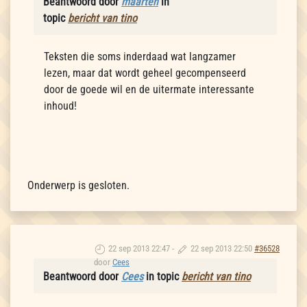
Beantwoord door
maarten
in
topic
bericht van tino
Teksten die soms inderdaad wat langzamer
lezen, maar dat wordt geheel gecompenseerd
door de goede wil en de uitermate interessante
inhoud!
Onderwerp is gesloten.
22 sep 2013 22:47
-
22 sep 2013 22:50
#36528
door
Cees
Beantwoord door
Cees
in topic
bericht van tino