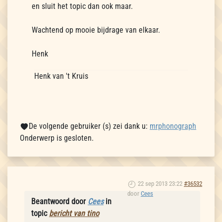
en sluit het topic dan ook maar.
Wachtend op mooie bijdrage van elkaar.
Henk
Henk van 't Kruis
De volgende gebruiker (s) zei dank u:
mrphonograph
Onderwerp is gesloten.
22 sep 2013 23:22
#36532
door
Cees
Beantwoord door
Cees
in
topic
bericht van tino