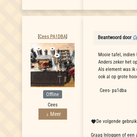
Cees PA1DBA
[
Cees PA1DBA
]
Beantwoord door
C
Mooie tafel, indien
Anders zeker het o
Als element was ik 
ook al op grote hoog
Cees- pa1dba
Offline
Cees
Meer
De volgende gebruike
Graag
Inloggen
of
een 