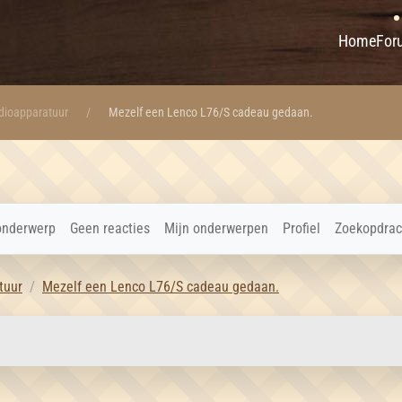
Home
For
udioapparatuur
Mezelf een Lenco L76/S cadeau gedaan.
onderwerp
Geen reacties
Mijn onderwerpen
Profiel
Zoekopdrac
tuur
Mezelf een Lenco L76/S cadeau gedaan.