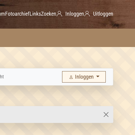
um
Fotoarchief
Links
Zoeken
Inloggen
Uitloggen
Inloggen
ht