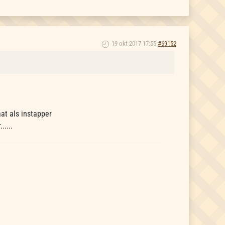
19 okt 2017 17:55
#69152
at als instapper
....