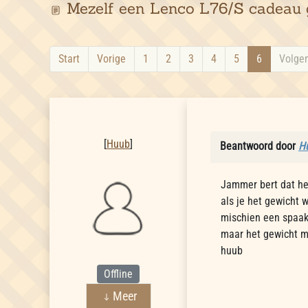
Mezelf een Lenco L76/S cadeau 
Start
Vorige
1
2
3
4
5
6
Volge
Huub
[
Huub
]
Beantwoord door
H
Jammer bert dat heb
als je het gewicht 
mischien een spaak 
maar het gewicht mo
huub
Offline
Meer