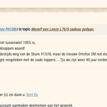
ees PA1DBA
in topic
Mezelf een Lenco L76/S cadeau gedaan.
 het tussenwiel 100% is,
pknappen waard!
destijds weg van de Shure V15/III, maar de nieuwe Ortofon 2M red sta
te vergeleken met de oude toppers.....Tja we zijn weer 40 jaar verder..
r (s) zei dank u:
Bert Kn
account aanmaken
deelnemen aan het gesprek.