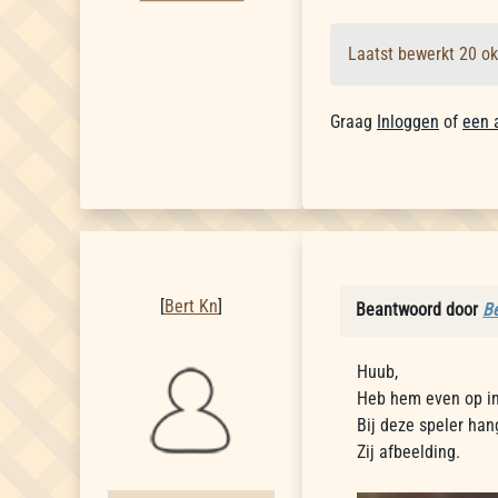
Laatst bewerkt 20 o
Graag
Inloggen
of
een 
Bert Kn
[
Bert Kn
]
Beantwoord door
Be
Huub,
Heb hem even op in
Bij deze speler han
Zij afbeelding.