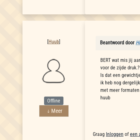
Huub
[
Huub
]
Beantwoord door
H
BERT wat mis jij aa
voor de zijde druk.?
Is dat een gewichtj
ik heb nog dergelijk
met meer formaten 
huub
Offline
Meer
Graag
Inloggen
of
een 