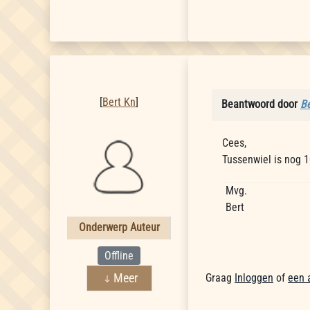
Bert Kn
[
Bert Kn
]
Beantwoord door
Be
Cees,
Tussenwiel is nog 1
Mvg.
Bert
Onderwerp Auteur
Offline
Meer
Graag
Inloggen
of
een 