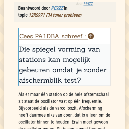
door
PE9ZZ
Beantwoord door
PE9ZZ
in
topic
12RS971 FM tuner probleem
Cees PA1DBA schreef :
Die spiegel vorming van
stations kan mogelijk
gebeuren omdat je zonder
afschermblik test?
Als er maar één station op de hele afstemschaal
zit staat de oscillator vast op één frequentie.
Bijvoorbeeld als de varco loszit. Afscherming
heeft daarmee niks van doen, dat is alleen om de
oscillator binnen te houden. Erwin moet gewoon
de oscillator meten. Dit is een simpel frontend,