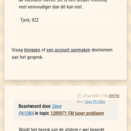
veel eenvoudiger dan dit kan niet.
Tjerk, 9ZZ
Graag
Inloggen
of
een account aanmaken
deelnemen
aan het gesprek.
23 jul 2024 17:56
#99793
door
Cees PA1DBA
Beantwoord door
Cees
PA1DBA
in topic
12RS971 FM tuner probleem
Wordt het bereik van de afstem c wel beperkt