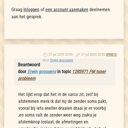
Graag
Inloggen
of
een account aanmaken
deelnemen
aan het gesprek.
27 jul 2024 20:00
-
27 jul 2024 20:00
#99813
door
Erwin goossens
Beantwoord
door
Erwin goossens
in topic
12RS971 FM tuner
probleem
Het lijkt erop dat het in de varco zit, zelf bij
afstemmen merk ik dat hij de zender soms pakt,
vooral bij iets sneller draaien draai je er voorbij
,en soms valt de zender weer weg zodra je
afstemknop loslaat, de afmetingen en