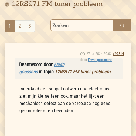
12RS971 FM tuner probleem
1
2
3
27 jul 2024 20:02
#99814
door
Erwin goossens
Beantwoord door
Erwin
goossens
in topic
12RS971 FM tuner probleem
Inderdaad een simpel ontwerp qua electronica
ziet mijn kleine teen ook, maar het lijkt een
mechanisch defect aan de varco,eaa nog eens
gecontroleerd en bevonden