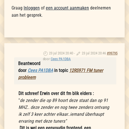
Graag
Inloggen
of
een account aanmaken
deelnemen
aan het gesprek.
23 jul 2024 20:40
-
23 jul 2024 20:46
#99795
door
Cees PA1DBA
Beantwoord
door
Cees PA1DBA
in topic
12RS971 FM tuner
probleem
Dit schreef Erwin over dit fm blik elders :
"
de zender die op 89 hoort deze staat dan op 91
MHZ.. deze zender en nog twee zenders ontvang
ik zelf 3 keer achter elkaar..iemand überhaupt
ervaring met deze tuners"
Dit is wel een eenvoudig frontend, een