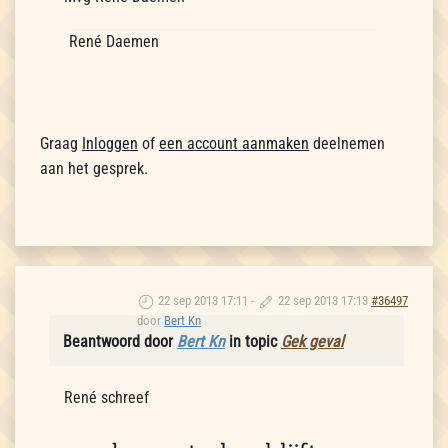
René Daemen
Graag
Inloggen
of
een account aanmaken
deelnemen
aan het gesprek.
22 sep 2013 17:11
-
22 sep 2013 17:13
#36497
door
Bert Kn
Beantwoord door
Bert Kn
in topic
Gek geval
René schreef