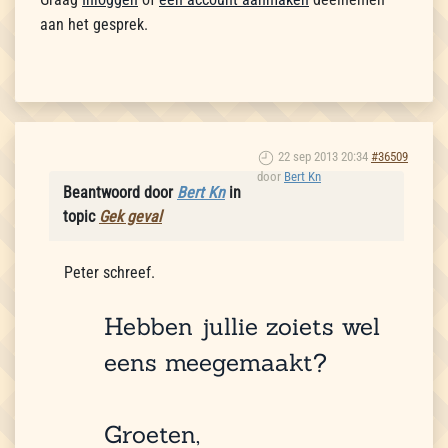
aan het gesprek.
22 sep 2013 20:34
#36509
door
Bert Kn
Beantwoord door
Bert Kn
in
topic
Gek geval
Peter schreef.
Hebben jullie zoiets wel
eens meegemaakt?
Groeten,