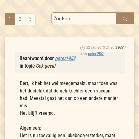
1
2
3
22 sep 2013 21:20
#36514
door
peter1952
Beantwoord door
peter1952
in topic
Gek geval
Bert, ik heb het wel meegemaakt, maar toen was
het duidelijk dat de gelijkrichter geen vacuüm
had. Meestal gaat het dan op een andere manier
mis.
Het blijft vreemd.
Algemeen:
Het is nu toevallig een jukebox versterker, maar