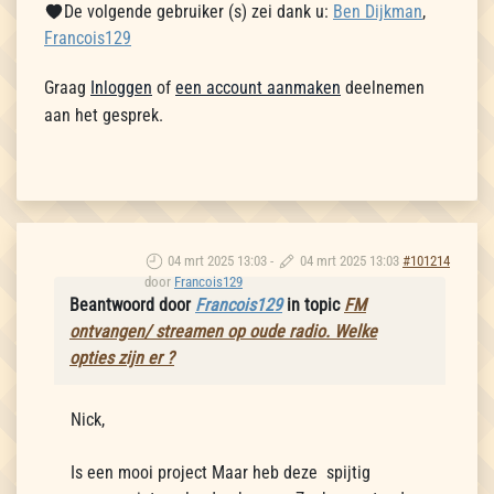
De volgende gebruiker (s) zei dank u:
Ben Dijkman
,
Francois129
Graag
Inloggen
of
een account aanmaken
deelnemen
aan het gesprek.
04 mrt 2025 13:03
-
04 mrt 2025 13:03
#101214
door
Francois129
Beantwoord door
Francois129
in topic
FM
ontvangen/ streamen op oude radio. Welke
opties zijn er ?
Nick,
Is een mooi project Maar heb deze spijtig