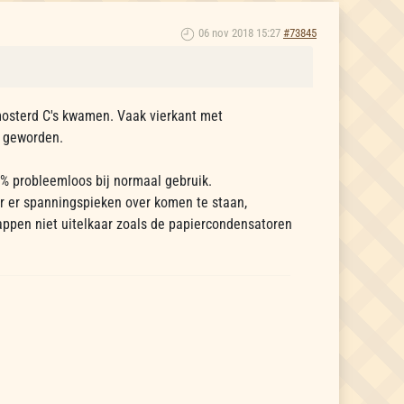
06 nov 2018 15:27
#73845
mosterd C's kwamen. Vaak vierkant met
s geworden.
% probleemloos bij normaal gebruik.
r er spanningspieken over komen te staan,
lappen niet uitelkaar zoals de papiercondensatoren