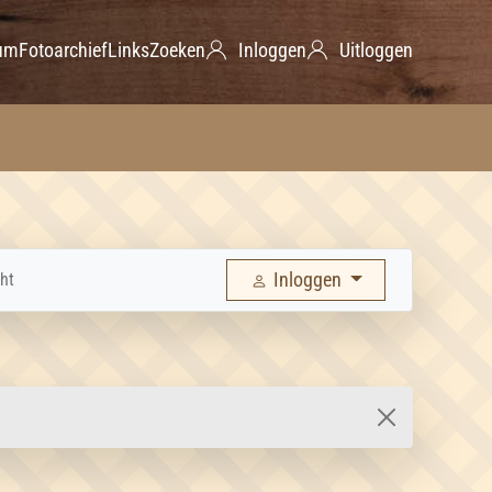
um
Fotoarchief
Links
Zoeken
Inloggen
Uitloggen
Inloggen
ht