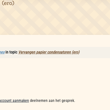
 (ero)
ees
in topic
Vervangen papier condensatoren (ero)
account aanmaken
deelnemen aan het gesprek.