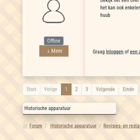
Bekijk het een over
het kan ook enkele
huub
Offline
Meer
Graag
Inloggen
of
een 
Start
Vorige
1
2
3
Volgende
Einde
Forum
Historische apparatuur
Revisies- en resta