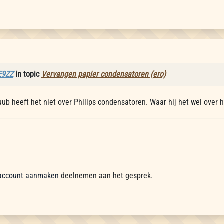
E9ZZ
in topic
Vervangen papier condensatoren (ero)
ub heeft het niet over Philips condensatoren. Waar hij het wel over he
account aanmaken
deelnemen aan het gesprek.