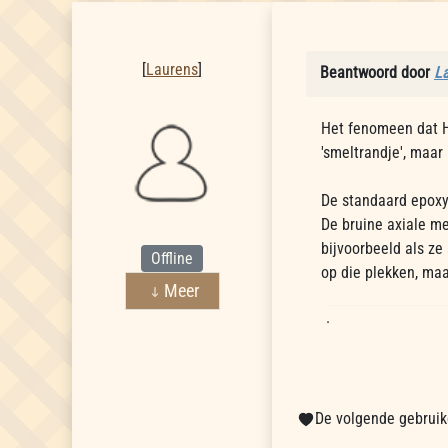
Laurens
[
Laurens
]
Beantwoord door
L
Het fenomeen dat H
'smeltrandje', maar
De standaard epoxy
De bruine axiale m
bijvoorbeeld als ze
Offline
op die plekken, maa
Meer
.
De volgende gebruike