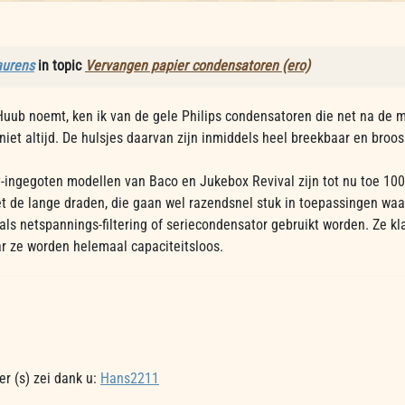
aurens
in topic
Vervangen papier condensatoren (ero)
uub noemt, ken ik van de gele Philips condensatoren die net na de 
 niet altijd. De hulsjes daarvan zijn inmiddels heel breekbaar en broo
-ingegoten modellen van Baco en Jukebox Revival zijn tot nu toe 100
et de lange draden, die gaan wel razendsnel stuk in toepassingen waa
 als netspannings-filtering of seriecondensator gebruikt worden. Ze k
r ze worden helemaal capaciteitsloos.
r (s) zei dank u:
Hans2211