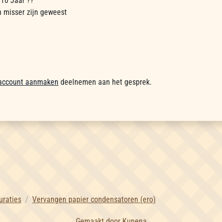
 10 Jaar ??
n misser zijn geweest
account aanmaken
deelnemen aan het gesprek.
uraties
Vervangen papier condensatoren (ero)
Gemaakt door
Kunena