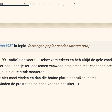
account aanmaken
deelnemen aan het gesprek.
eter1952
in topic
Vervangen papier condensatoren (ero)
f 1991 radio’ s en vooral jukebox versterkers en heb altijd de gele co
 er nooit eentje teruggekomen vanwege problemen met condensatoren. 
, dus niet te strak monteren.
le niet mooi vinden en dan die bruine platte gebruiken, prima.
inden de prestaties belangrijker dan het uiterlijk.