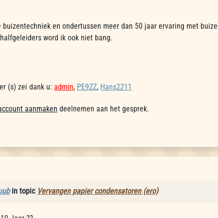
 buizentechniek en ondertussen meer dan 50 jaar ervaring met buize
halfgeleiders word ik ook niet bang.
r (s) zei dank u:
admin
,
PE9ZZ
,
Hans2211
account aanmaken
deelnemen aan het gesprek.
uub
in topic
Vervangen papier condensatoren (ero)