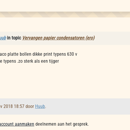
uub
in topic
Vervangen papier condensatoren (ero)
aco platte bollen dikke print typens 630 v
e typens .zo sterk als een tijger
ov 2018 18:57 door
Huub
.
account aanmaken
deelnemen aan het gesprek.