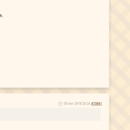
n.
05 nov 2018 23:26
#73841