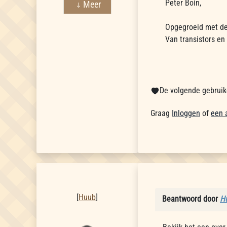
Peter Boin,
Meer
Opgegroeid met de
Van transistors en 
De volgende gebruike
Graag
Inloggen
of
een 
Huub
[
Huub
]
Beantwoord door
H