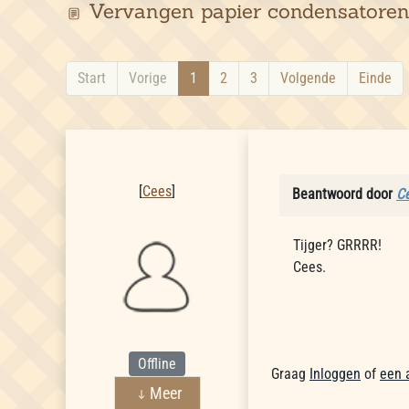
Vervangen papier condensatoren
Start
Vorige
1
2
3
Volgende
Einde
Cees
[
Cees
]
Beantwoord door
C
Tijger? GRRRR!
Cees.
Offline
Graag
Inloggen
of
een 
Meer