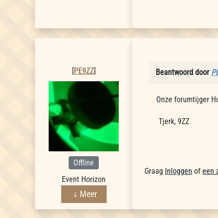
PE9ZZ
[
PE9ZZ
]
Beantwoord door
P
Onze forumtijger Hu
Tjerk, 9ZZ
Offline
Graag
Inloggen
of
een 
Event Horizon
Meer