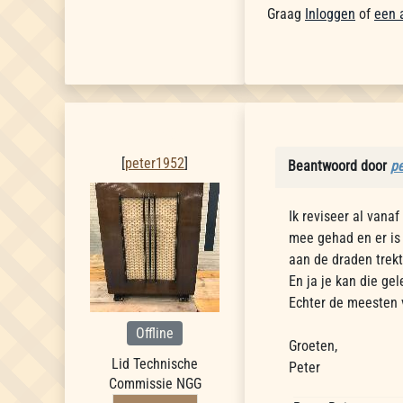
Graag
Inloggen
of
een 
peter1952
[
peter1952
]
Beantwoord door
p
Ik reviseer al vana
mee gehad en er is
aan de draden trekt
En ja je kan die ge
Echter de meesten v
Offline
Groeten,
Lid Technische
Peter
Commissie NGG