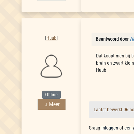
Huub
[
Huub
]
Beantwoord door
H
Dat koopt men bij b
bruin en zwart klein
Huub
Offline
Meer
Laatst bewerkt 06 n
Graag
Inloggen
of
een 