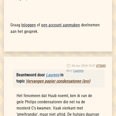
Graag
Inloggen
of
een account aanmaken
deelnemen
aan het gesprek.
06 nov 2018 15:27
#73845
door
Laurens
Beantwoord door
Laurens
in
topic
Vervangen papier condensatoren (ero)
Het fenomeen dat Huub noemt, ken ik van de
gele Philips condensatoren die net na de
mosterd C's kwamen. Vaak vierkant met
'smeltrandje', maar niet altijd. De hulsjes daarvan