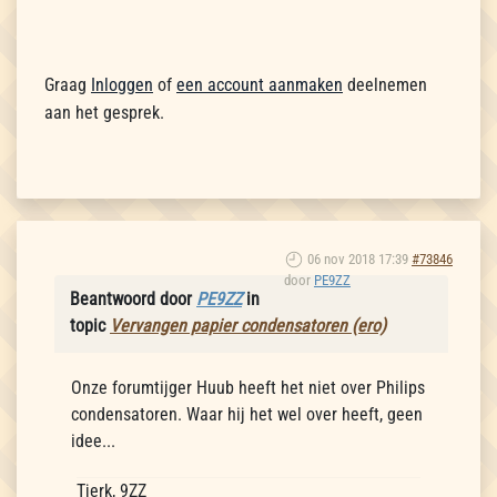
Graag
Inloggen
of
een account aanmaken
deelnemen
aan het gesprek.
06 nov 2018 17:39
#73846
door
PE9ZZ
Beantwoord door
PE9ZZ
in
topic
Vervangen papier condensatoren (ero)
Onze forumtijger Huub heeft het niet over Philips
condensatoren. Waar hij het wel over heeft, geen
idee...
Tjerk, 9ZZ