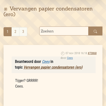
Vervangen papier condensatoren
(ero)
1
2
3
07 nov 2018 16:18
#73868
door
Cees
Beantwoord door
Cees
in
topic
Vervangen papier condensatoren (ero)
Tijger? GRRRR!
Cees.