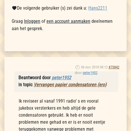
De volgende gebruiker (s) zei dank u:
Hans2211
Graag
Inloggen
of
een account aanmaken
deelnemen
aan het gesprek.
06 nov 2018 08:12
#73842
door
peter1952
Beantwoord door
peter1952
in topic
Vervangen papier condensatoren (ero)
Ik reviseer al vanaf 1991 radio’ s en vooral
jukebox versterkers en heb altijd de gele
condensatoren gebruikt. Ik heb er nooit
problemen mee gehad en er is er nooit eentje
teruggekomen vanwege problemen met