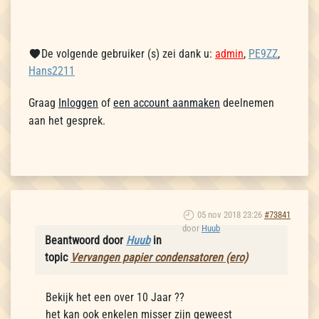
De volgende gebruiker (s) zei dank u:
admin
,
PE9ZZ
,
Hans2211
Graag
Inloggen
of
een account aanmaken
deelnemen
aan het gesprek.
05 nov 2018 23:26
#73841
door
Huub
Beantwoord door
Huub
in
topic
Vervangen papier condensatoren (ero)
Bekijk het een over 10 Jaar ??
het kan ook enkelen misser zijn geweest