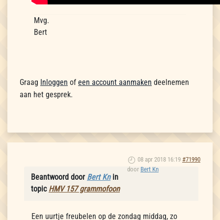
Mvg.
Bert
Graag
Inloggen
of
een account aanmaken
deelnemen
aan het gesprek.
08 apr 2018 16:19
#71990
door
Bert Kn
Beantwoord door
Bert Kn
in
topic
HMV 157 grammofoon
Een uurtje freubelen op de zondag middag, zo