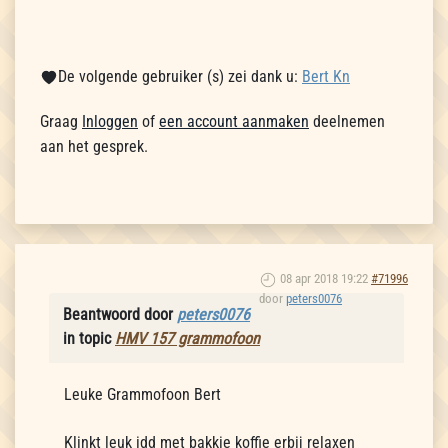
De volgende gebruiker (s) zei dank u:
Bert Kn
Graag
Inloggen
of
een account aanmaken
deelnemen
aan het gesprek.
08 apr 2018 19:22
#71996
door
peters0076
Beantwoord door
peters0076
in topic
HMV 157 grammofoon
Leuke Grammofoon Bert
Klinkt leuk idd met bakkie koffie erbij relaxen