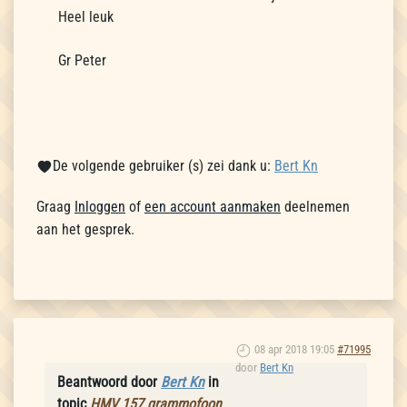
Heel leuk
Gr Peter
De volgende gebruiker (s) zei dank u:
Bert Kn
Graag
Inloggen
of
een account aanmaken
deelnemen
aan het gesprek.
08 apr 2018 19:05
#71995
door
Bert Kn
Beantwoord door
Bert Kn
in
topic
HMV 157 grammofoon