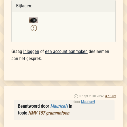
Bijlagen:
Graag
Inloggen
of
een account aanmaken
deelnemen
aan het gesprek.
07 apr 2018 23:46
#71969
door
MauriceH
Beantwoord door
MauriceH
in
topic
HMV 157 grammofoon