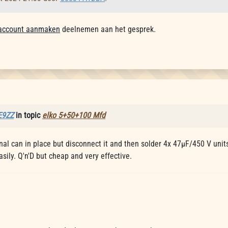
account aanmaken
deelnemen aan het gesprek.
E9ZZ
in topic
elko 5+50+100 Mfd
inal can in place but disconnect it and then solder 4x 47µF/450 V unit
sily. Q'n'D but cheap and very effective.