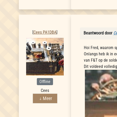
Cees PA1DBA
[
Cees PA1DBA
]
Beantwoord door
C
Hoi Fred, waarom s
Onlangs heb ik in 
van F&T op de solde
Dit voldeed volledig
Offline
Cees
Meer