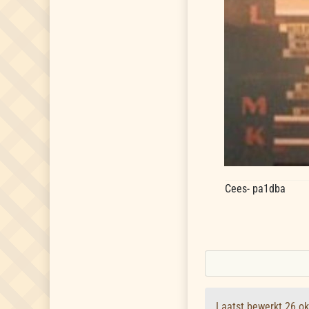
Cees- pa1dba
Laatst bewerkt 26 o