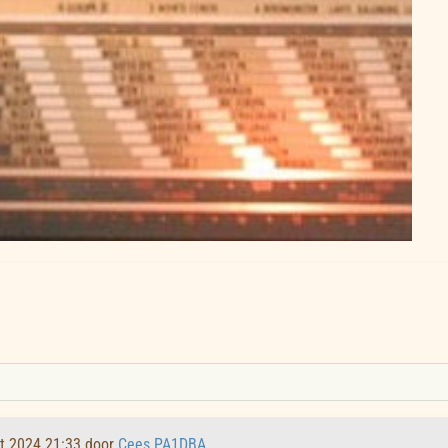
kt 2024 21:33 door
Cees PA1DBA
.