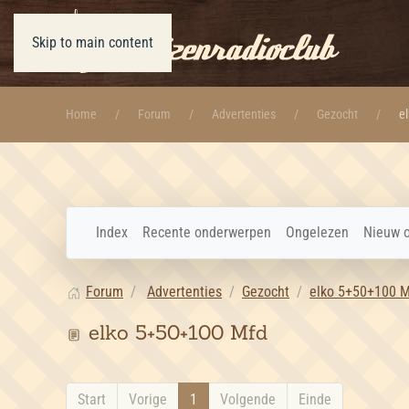
Skip to main content
Home
Forum
Advertenties
Gezocht
e
Index
Recente onderwerpen
Ongelezen
Nieuw 
Forum
Advertenties
Gezocht
elko 5+50+100 
elko 5+50+100 Mfd
Start
Vorige
1
Volgende
Einde