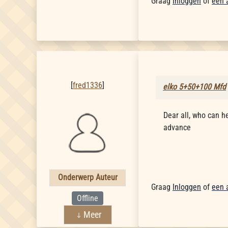
Graag
Inloggen
of
een 
fred1336
[
fred1336
]
elko 5+50+100 Mfd
Dear all, who can h
advance
Onderwerp Auteur
Graag
Inloggen
of
een 
Offline
Meer