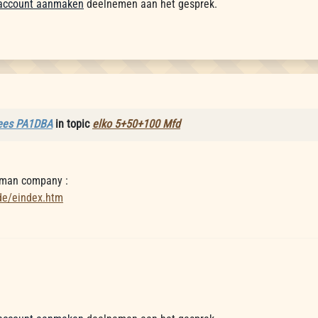
account aanmaken
deelnemen aan het gesprek.
ees PA1DBA
in topic
elko 5+50+100 Mfd
erman company :
de/eindex.htm