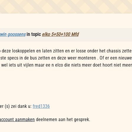
rwin goossens
in topic
elko 5+50+100 Mfd
o deze loskoppelen en laten zitten en er losse onder het chassis zette
iste specs in de bus zetten en deze weer monteren . Of er een nieuwe
wel iets uit vijlen maar ee n elco die niets meer doet hoort niet meer
r (s) zei dank u:
fred1336
account aanmaken
deelnemen aan het gesprek.