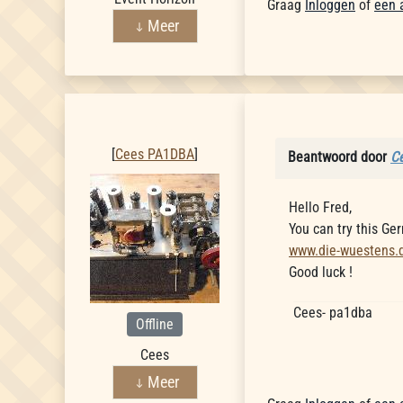
Graag
Inloggen
of
een 
Meer
Cees PA1DBA
[
Cees PA1DBA
]
Beantwoord door
C
Hello Fred,
You can try this G
www.die-wuestens.
Good luck !
Cees- pa1dba
Offline
Cees
Meer