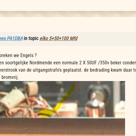
ees PA1DBA
in topic
elko 5+50+100 Mfd
preken we Engels ?
een soortgelijke Nordmende een normale 2 X 50UF /350v beker conden
erstrook van de uitgangstrafo's geplaatst. de bedrading kwam daar to
 bromvrij.