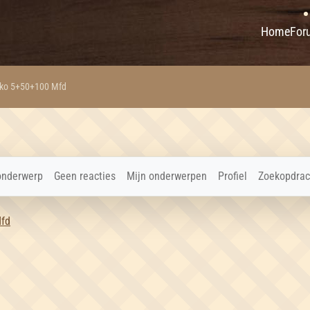
Home
For
lko 5+50+100 Mfd
onderwerp
Geen reacties
Mijn onderwerpen
Profiel
Zoekopdrac
Mfd