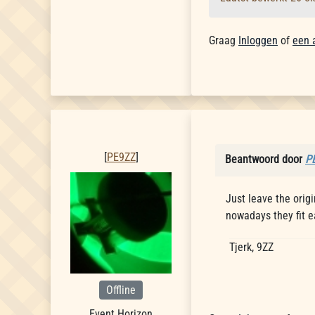
Graag
Inloggen
of
een 
PE9ZZ
[
PE9ZZ
]
Beantwoord door
P
Just leave the orig
nowadays they fit ea
Tjerk, 9ZZ
Offline
Event Horizon