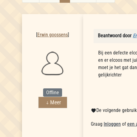
Erwin goossens
[
Erwin goossens
]
Beantwoord door
E
Bij een defecte elc
en er elcoos met ju
moet je het gat dan 
gelijkrichter
Offline
Meer
De volgende gebruike
Graag
Inloggen
of
een 