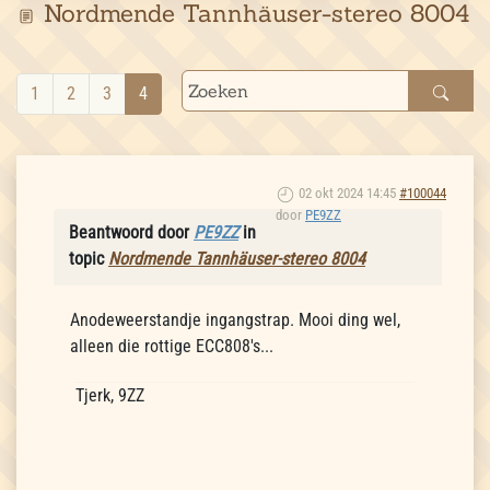
Nordmende Tannhäuser-stereo 8004
1
2
3
4
02 okt 2024 14:45
#100044
door
PE9ZZ
Beantwoord door
PE9ZZ
in
topic
Nordmende Tannhäuser-stereo 8004
Anodeweerstandje ingangstrap. Mooi ding wel,
alleen die rottige ECC808's...
Tjerk, 9ZZ