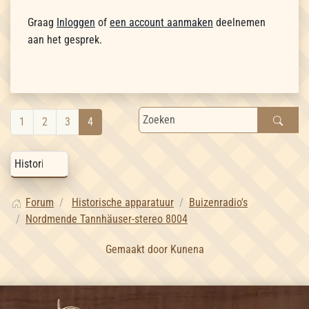
Graag
Inloggen
of
een account aanmaken
deelnemen
aan het gesprek.
1
2
3
4
Forum
Historische apparatuur
Buizenradio's
Nordmende Tannhäuser-stereo 8004
Gemaakt door
Kunena