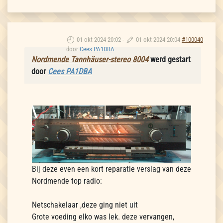
01 okt 2024 20:02
-
01 okt 2024 20:04
#100040
door
Cees PA1DBA
Nordmende Tannhäuser-stereo 8004
werd gestart
door
Cees PA1DBA
Bij deze even een kort reparatie verslag van deze
Nordmende top radio:
Netschakelaar ,deze ging niet uit
Grote voeding elko was lek. deze vervangen,