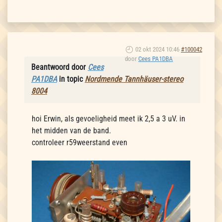
02 okt 2024 10:46
#100042
door
Cees PA1DBA
Beantwoord door
Cees
PA1DBA
in topic
Nordmende Tannhäuser-stereo
8004
hoi Erwin, als gevoeligheid meet ik 2,5 a 3 uV. in
het midden van de band.
controleer r59weerstand even