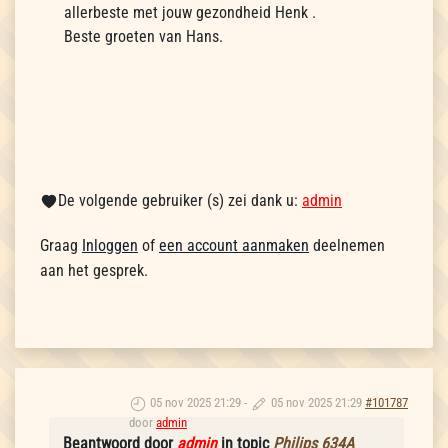
allerbeste met jouw gezondheid Henk .
Beste groeten van Hans.
De volgende gebruiker (s) zei dank u:
admin
Graag
Inloggen
of
een account aanmaken
deelnemen
aan het gesprek.
05 nov 2025 21:29
-
05 nov 2025 21:29
#101787
door
admin
Beantwoord door
admin
in topic
Philips 634A