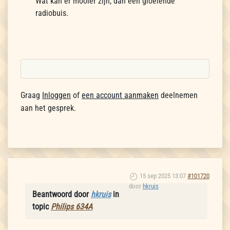
Wat kan er mooier zijn, dan een gloeiende
radiobuis.
Graag
Inloggen
of
een account aanmaken
deelnemen
aan het gesprek.
15 sep 2025 13:07
#101720
door
hkruis
Beantwoord door
hkruis
in
topic
Philips 634A