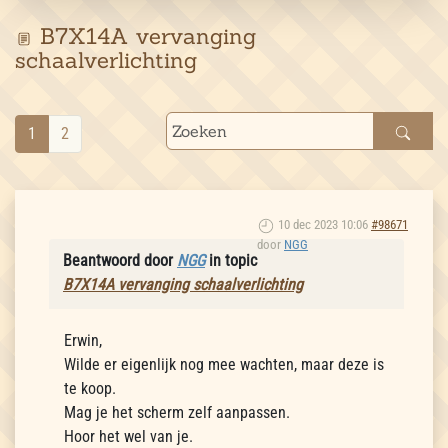
B7X14A vervanging
schaalverlichting
1
2
10 dec 2023 10:06
#98671
door
NGG
Beantwoord door
NGG
in topic
B7X14A vervanging schaalverlichting
Erwin,
Wilde er eigenlijk nog mee wachten, maar deze is
te koop.
Mag je het scherm zelf aanpassen.
Hoor het wel van je.