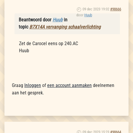
09 dec 2023 19:02
#98666
door
Huub
Beantwoord door
Huub
in
topic
B7X14A vervanging schaalverlichting
Zet de Carocel eens op 240.AC
Huub
Graag
Inloggen
of
een account aanmaken
deelnemen
aan het gesprek.
09 dec 2023 15:23
#98664