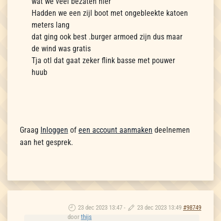
wat we veel bezaten hier
Hadden we een zijl boot met ongebleekte katoen
meters lang
dat ging ook best .burger armoed zijn dus maar
de wind was gratis
Tja otl dat gaat zeker flink basse met pouwer
huub
Graag
Inloggen
of
een account aanmaken
deelnemen
aan het gesprek.
23 dec 2023 13:47
-
23 dec 2023 13:49
#98749
door
thijs