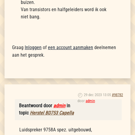
buizen.
Van transistors en halfgeleiders word ik ook
niet bang.
Graag
Inloggen
of
een account aanmaken
deelnemen
aan het gesprek.
29 dec 2023 13:05
#98782
door
admin
Beantwoord door
admin
in
topic
Herstel BD753 Capella
Luidspreker 9758A spez. uitgebouwd,