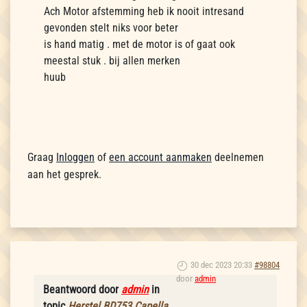
Ach Motor afstemming heb ik nooit intresand
gevonden stelt niks voor beter
is hand matig . met de motor is of gaat ook
meestal stuk . bij allen merken
huub
Graag
Inloggen
of
een account aanmaken
deelnemen
aan het gesprek.
30 dec 2023 20:33
#98804
door
admin
Beantwoord door
admin
in
topic
Herstel BD753 Capella