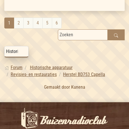
1
2
3
4
5
6
Forum
Historische apparatuur
Revisies- en restauraties
Herstel BD753 Capella
Gemaakt door
Kunena