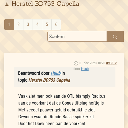
Herstel BD753 Capella
1
2
3
4
5
6
31 dec 2023 10:23
#98812
door
Huub
Beantwoord door
Huub
in
topic
Herstel BD753 Capella
Vaak ziet men ook aan de OTL biamply Radio.s
aan de voorkant dat de Conus Uitslag heftig is
Met veeeel pouwer geluid gebruikt je ziet
Gewoon waar de Ronde Basse spieker zit
Door het Doek heen aan de voorkant