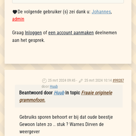
De volgende gebruiker (s) zei dank u:
Johannes
,
admin
Graag
Inloggen
of
een account aanmaken
deelnemen
aan het gesprek.
25 mrt 2024 09:45
-
25 mrt 2024 10:14
#99287
door
Huub
Beantwoord door
Huub
in topic
Fraaie originele
grammofoon.
Gebruiks sporen behoort er bij dat oude beestje
Gewoon laten zo .. stuk ? Warnes Dirven de
weergever