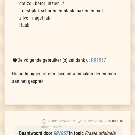
dat zou beter uitzien .?
roest plek schuren en blank maken en met
zilver nagel lak
Huub
De volgende gebruiker (s) zei dank u:
RR1957
Graag
Inloggen
of
een account aanmaken
deelnemen
aan het gesprek.
29 mrt 2024 12:19
-
29 mrt 2024 12:20
#99316
door
RR1957
Beantwoord door
RR1957
in topic
Fraaie originele