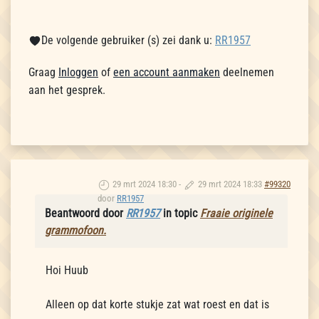
De volgende gebruiker (s) zei dank u:
RR1957
Graag
Inloggen
of
een account aanmaken
deelnemen
aan het gesprek.
29 mrt 2024 18:30
-
29 mrt 2024 18:33
#99320
door
RR1957
Beantwoord door
RR1957
in topic
Fraaie originele
grammofoon.
Hoi Huub
Alleen op dat korte stukje zat wat roest en dat is