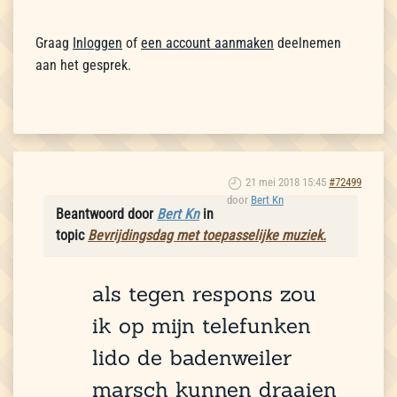
Graag
Inloggen
of
een account aanmaken
deelnemen
aan het gesprek.
21 mei 2018 15:45
#72499
door
Bert Kn
Beantwoord door
Bert Kn
in
topic
Bevrijdingsdag met toepasselijke muziek.
als tegen respons zou
ik op mijn telefunken
lido de badenweiler
marsch kunnen draaien