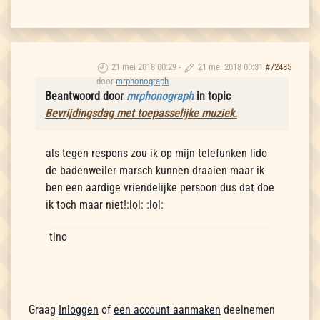
21 mei 2018 00:29
-
21 mei 2018 00:31
#72485
door
mrphonograph
Beantwoord door
mrphonograph
in topic
Bevrijdingsdag met toepasselijke muziek.
als tegen respons zou ik op mijn telefunken lido
de badenweiler marsch kunnen draaien maar ik
ben een aardige vriendelijke persoon dus dat doe
ik toch maar niet!:lol: :lol:
tino
Graag
Inloggen
of
een account aanmaken
deelnemen