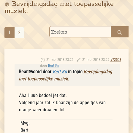
Bevrijdingsdag met toepasselijke
muziek.
1
2
21 mei 2018 23:25
-
21 mei 2018 23:29
#72503
door
Bert Kn
Beantwoord door
Bert Kn
in topic
Bevrijdingsdag
met toepasselijke muziek.
Aha Huub bedoel jet dat.
Volgend jaar zal ik Daar zijn de appeltjes van
oranje weer draaien :lol:
Mvg.
Bert