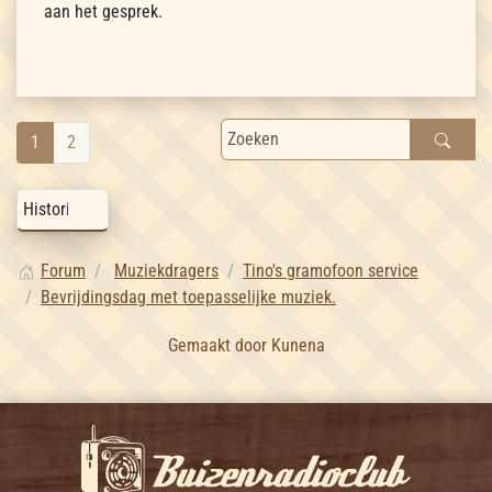
aan het gesprek.
1
2
Forum
Muziekdragers
Tino's gramofoon service
Bevrijdingsdag met toepasselijke muziek.
Gemaakt door
Kunena