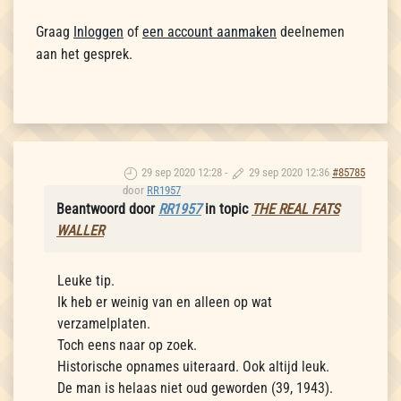
Graag
Inloggen
of
een account aanmaken
deelnemen
aan het gesprek.
29 sep 2020 12:28
-
29 sep 2020 12:36
#85785
door
RR1957
Beantwoord door
RR1957
in topic
THE REAL FATS
WALLER
Leuke tip.
Ik heb er weinig van en alleen op wat
verzamelplaten.
Toch eens naar op zoek.
Historische opnames uiteraard. Ook altijd leuk.
De man is helaas niet oud geworden (39, 1943).