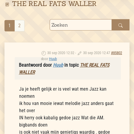
THE REAL FATS WALLER
1
2
30 sep 2020 12:32
-
30 sep 2020 12:47
#85802
door
Huub
Beantwoord door
Huub
in topic
THE REAL FATS
WALLER
Ja je heeft gelijk er is veel wat men Jazz kan
noemen
ik hou van mooie iewat melodie jazz anders gaat
het over
IN herry ook kabalig gedoe jazz Wat die AM.
bigbands doen
is ook niet vaak mijn genietigs waardig . gedoe