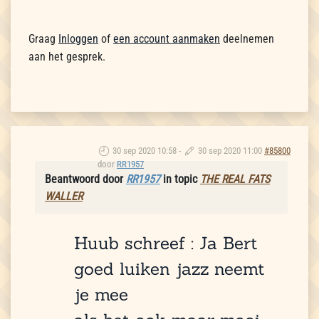
Graag
Inloggen
of
een account aanmaken
deelnemen
aan het gesprek.
30 sep 2020 10:58
-
30 sep 2020 11:00
#85800
door
RR1957
Beantwoord door
RR1957
in topic
THE REAL FATS
WALLER
Huub schreef : Ja Bert
goed luiken jazz neemt
je mee