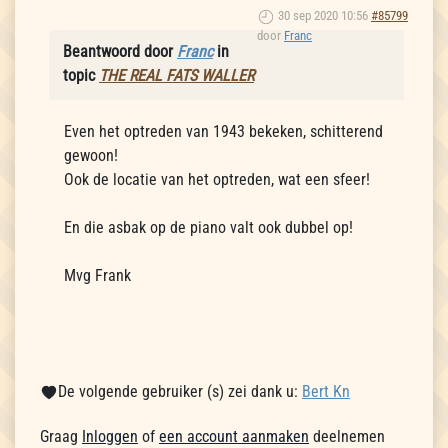
30 sep 2020 10:56
#85799
door
Franc
Beantwoord door
Franc
in
topic
THE REAL FATS WALLER
Even het optreden van 1943 bekeken, schitterend
gewoon!
Ook de locatie van het optreden, wat een sfeer!
En die asbak op de piano valt ook dubbel op!
Mvg Frank
De volgende gebruiker (s) zei dank u:
Bert Kn
Graag
Inloggen
of
een account aanmaken
deelnemen