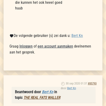
die kunnen het ook heeel goed
huub
De volgende gebruiker (s) zei dank u:
Bert Kn
Graag
Inloggen
of
een account aanmaken
deelnemen
aan het gesprek.
30 sep 2020 01:37
#85793
door
Bert Kn
Beantwoord door
Bert Kn
in
topic
THE REAL FATS WALLER