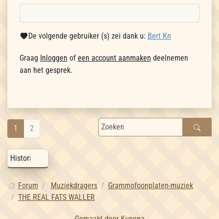
De volgende gebruiker (s) zei dank u:
Bert Kn
Graag
Inloggen
of
een account aanmaken
deelnemen
aan het gesprek.
1
2
Forum
Muziekdragers
Grammofoonplaten-muziek
THE REAL FATS WALLER
Gemaakt door
Kunena