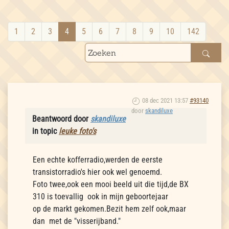
1
2
3
4
5
6
7
8
9
10
142
08 dec 2021 13:57
#93140
door
skandiluxe
Beantwoord door
skandiluxe
in topic
leuke foto's
Een echte kofferradio,werden de eerste
transistorradio's hier ook wel genoemd.
Foto twee,ook een mooi beeld uit die tijd,de BX
310 is toevallig ook in mijn geboortejaar
op de markt gekomen.Bezit hem zelf ook,maar
dan met de "visserijband."