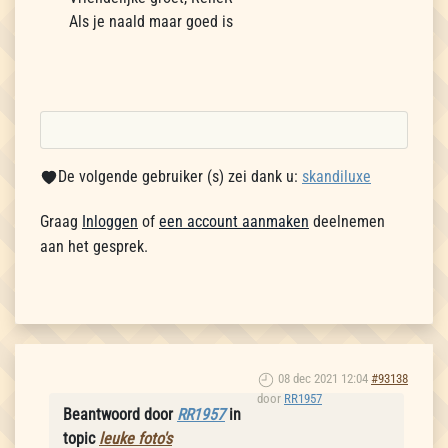
Als je naald maar goed is
De volgende gebruiker (s) zei dank u:
skandiluxe
Graag
Inloggen
of
een account aanmaken
deelnemen
aan het gesprek.
08 dec 2021 12:04
#93138
door
RR1957
Beantwoord door
RR1957
in
topic
leuke foto's