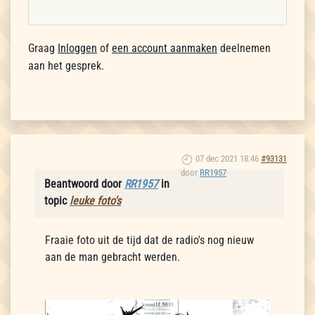
Graag
Inloggen
of
een account aanmaken
deelnemen
aan het gesprek.
07 dec 2021 18:46
#93131
door
RR1957
Beantwoord door
RR1957
in
topic
leuke foto's
Fraaie foto uit de tijd dat de radio's nog nieuw
aan de man gebracht werden.