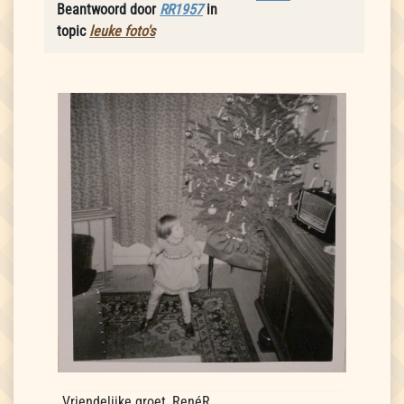
Beantwoord door
RR1957
in
topic
leuke foto's
Vriendelijke groet, RenéR