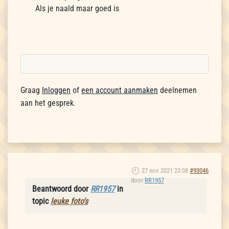
Als je naald maar goed is
Graag
Inloggen
of
een account aanmaken
deelnemen
aan het gesprek.
27 nov 2021 23:08
#93046
door
RR1957
Beantwoord door
RR1957
in
topic
leuke foto's