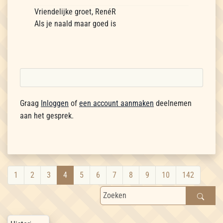
Vriendelijke groet, RenéR
Als je naald maar goed is
Graag
Inloggen
of
een account aanmaken
deelnemen
aan het gesprek.
1
2
3
4
5
6
7
8
9
10
142