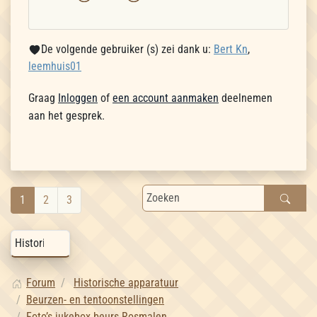
De volgende gebruiker (s) zei dank u:
Bert Kn
,
leemhuis01
Graag
Inloggen
of
een account aanmaken
deelnemen
aan het gesprek.
1
2
3
Forum
Historische apparatuur
Beurzen- en tentoonstellingen
Foto’s jukebox beurs Rosmalen.