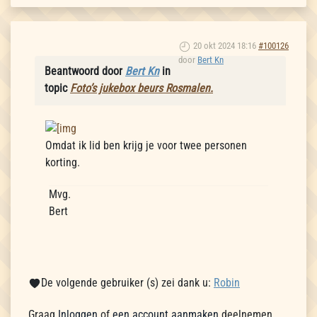
20 okt 2024 18:16
#100126
door
Bert Kn
Beantwoord door
Bert Kn
in
topic
Foto’s jukebox beurs Rosmalen.
Omdat ik lid ben krijg je voor twee personen
korting.
Mvg.
Bert
De volgende gebruiker (s) zei dank u:
Robin
Graag
Inloggen
of
een account aanmaken
deelnemen