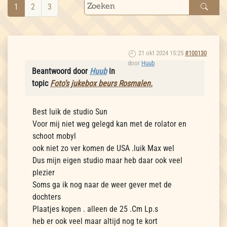
1
2
3
21 okt 2024 15:25
#100130
door
Huub
Beantwoord door
Huub
in
topic
Foto’s jukebox beurs Rosmalen.
Best luik de studio Sun
Voor mij niet weg gelegd kan met de rolator en
schoot mobyl
ook niet zo ver komen de USA .luik Max wel
Dus mijn eigen studio maar heb daar ook veel
plezier
Soms ga ik nog naar de weer gever met de
dochters
Plaatjes kopen . alleen de 25 .Cm Lp.s
heb er ook veel maar altijd nog te kort