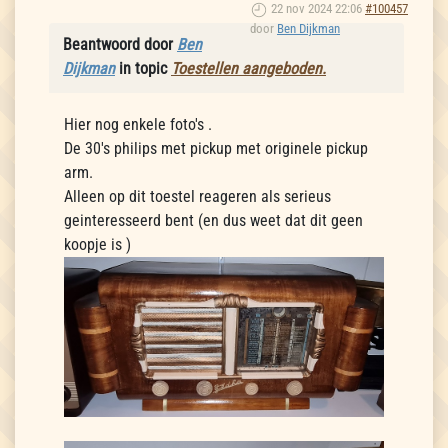
22 nov 2024 22:06
#100457
door
Ben Dijkman
Beantwoord door
Ben
Dijkman
in topic
Toestellen aangeboden.
Hier nog enkele foto's .
De 30's philips met pickup met originele pickup
arm.
Alleen op dit toestel reageren als serieus
geinteresseerd bent (en dus weet dat dit geen
koopje is )