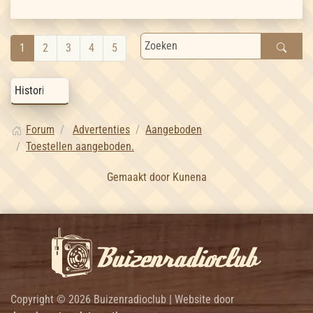
1
2
3
4
5
Forum
Advertenties
Aangeboden
Toestellen aangeboden.
Gemaakt door
Kunena
Copyright © 2026 Buizenradioclub | Website door