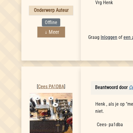
Vrg Henk
Onderwerp Auteur
Offline
Meer
Graag
Inloggen
of
een 
Cees PA1DBA
[
Cees PA1DBA
]
Beantwoord door
C
Henk , als je op "me
niet.
Cees- pa1dba