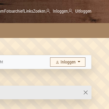
um
Fotoarchief
Links
Zoeken
Inloggen
Uitloggen
Inloggen
ht