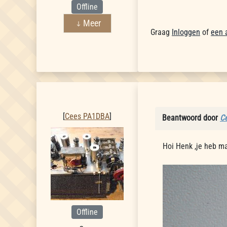
Offline
Meer
Graag
Inloggen
of
een 
Cees PA1DBA
[
Cees PA1DBA
]
Beantwoord door
C
Hoi Henk ,je heb ma
Offline