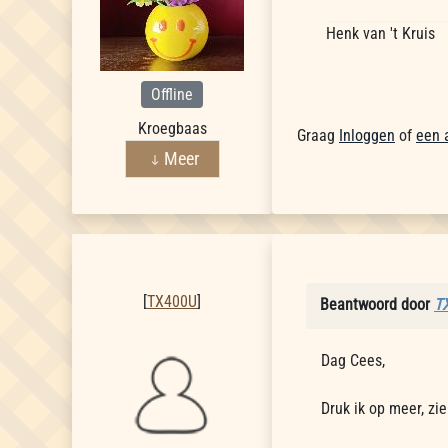
Henk van 't Kruis
Offline
Kroegbaas
Graag
Inloggen
of
een 
Meer
TX400U
[
TX400U
]
Beantwoord door
T
Dag Cees,
Druk ik op meer, zi