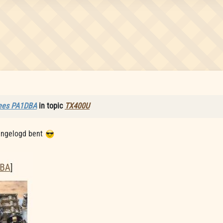
ees PA1DBA
in topic
TX400U
 ingelogd bent