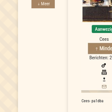
Meer
Cees- pa1dba