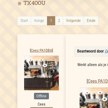
TX400U
Start
Vorige
1
2
Volgende
Einde
Cees PA1DBA
[
Cees PA1DBA
]
Beantwoord door
C
Werkt alleen als je
Offline
Cees