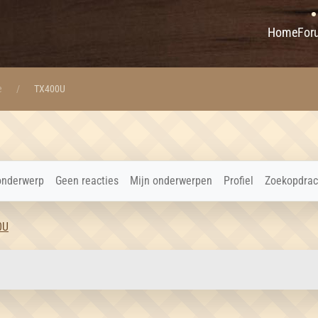
Home
For
e
TX400U
onderwerp
Geen reacties
Mijn onderwerpen
Profiel
Zoekopdrac
0U