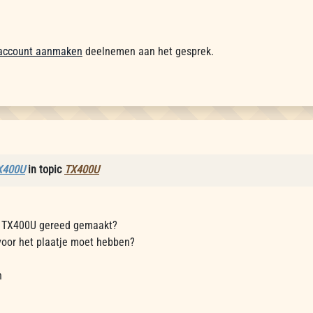
account aanmaken
deelnemen aan het gesprek.
X400U
in topic
TX400U
n TX400U gereed gemaakt?
 voor het plaatje moet hebben?
n