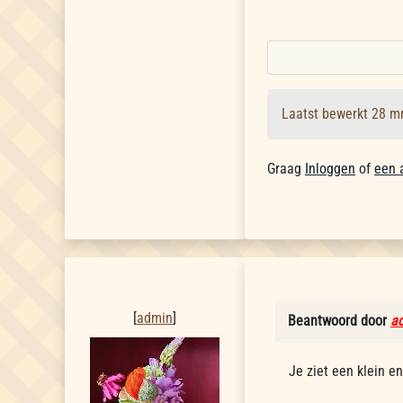
Laatst bewerkt 28 m
Graag
Inloggen
of
een 
admin
[
admin
]
Beantwoord door
a
Je ziet een klein en