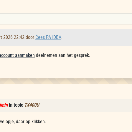
rt 2026 22:42 door
Cees PA1DBA
.
account aanmaken
deelnemen aan het gesprek.
dmin
in topic
TX400U
velopje, daar op klikken.