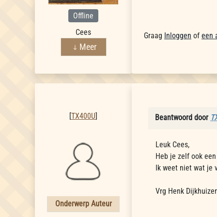
Offline
Cees
Graag
Inloggen
of
een 
Meer
TX400U
[
TX400U
]
Beantwoord door
T
Leuk Cees,
Heb je zelf ook ee
Ik weet niet wat je
Vrg Henk Dijkhuize
Onderwerp Auteur