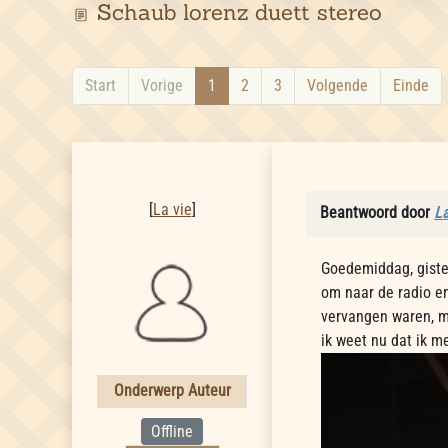
Schaub lorenz duett stereo
Start
Vorige
1
2
3
Volgende
Einde
La vie
[
La vie
]
Beantwoord door
La
Goedemiddag, gister
om naar de radio en
vervangen waren, m
ik weet nu dat ik me
Onderwerp Auteur
Offline