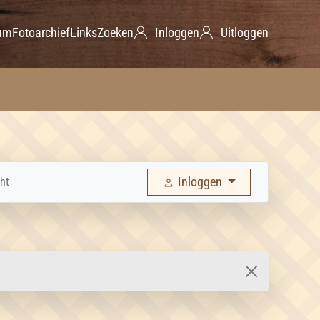
um
Fotoarchief
Links
Zoeken
Inloggen
Uitloggen
Inloggen
ht