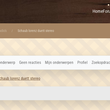
Home
For
dio's
Schaub lorenz duett stereo
onderwerp
Geen reacties
Mijn onderwerpen
Profiel
Zoekopdrac
chaub lorenz duett stereo