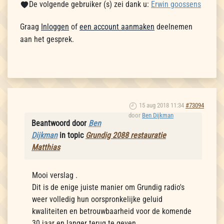
De volgende gebruiker (s) zei dank u:
Erwin goossens
Graag
Inloggen
of
een account aanmaken
deelnemen
aan het gesprek.
15 aug 2018 11:34
#73094
door
Ben Dijkman
Beantwoord door
Ben
Dijkman
in topic
Grundig 2088 restauratie
Matthias
Mooi verslag .
Dit is de enige juiste manier om Grundig radio's
weer volledig hun oorspronkelijke geluid
kwaliteiten en betrouwbaarheid voor de komende
30 jaar en langer terug te geven.