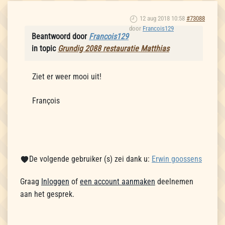
12 aug 2018 10:58
#73088
door
Francois129
Beantwoord door
Francois129
in topic
Grundig 2088 restauratie Matthias
Ziet er weer mooi uit!
François
De volgende gebruiker (s) zei dank u:
Erwin goossens
Graag
Inloggen
of
een account aanmaken
deelnemen
aan het gesprek.