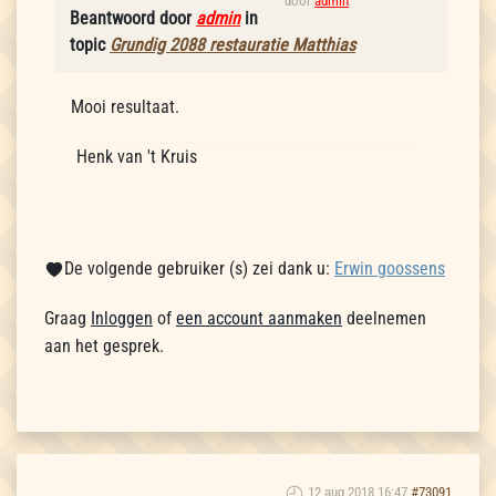
door
admin
Beantwoord door
admin
in
topic
Grundig 2088 restauratie Matthias
Mooi resultaat.
Henk van 't Kruis
De volgende gebruiker (s) zei dank u:
Erwin goossens
Graag
Inloggen
of
een account aanmaken
deelnemen
aan het gesprek.
12 aug 2018 16:47
#73091