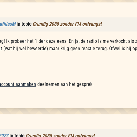
athiasM
in topic
Grundig 2088 zonder FM ontvangst
eg! Ik probeer het 1 der deze eens. En ja, de radio is me verkocht als
t (wat hij wel beweerde) maar krijg geen reactie terug. Ofwel is hij o
account aanmaken
deelnemen aan het gesprek.
E9ZZ
in topic
Grundig 2088 zonder FM ontvangst