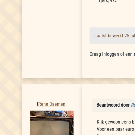
Tjerk, 9ZZ
Laatst bewerkt 25 ju
Graag
Inloggen
of
een 
Rene Daemen
[
Rene Daemen
]
Beantwoord door
R
Kijk gewoon eens bi
Voor een paar euro