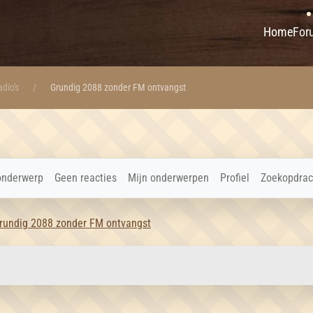
Home
For
dio's
Grundig 2088 zonder FM ontvangst
onderwerp
Geen reacties
Mijn onderwerpen
Profiel
Zoekopdrac
rundig 2088 zonder FM ontvangst