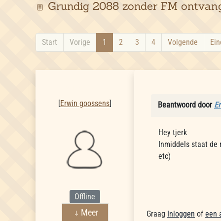
Grundig 2088 zonder FM ontvan
Start
Vorige
1
2
3
4
Volgende
Ein
Erwin goossens
[
Erwin goossens
]
Beantwoord door
E
Hey tjerk
Inmiddels staat de 
etc)
Offline
Meer
Graag
Inloggen
of
een 