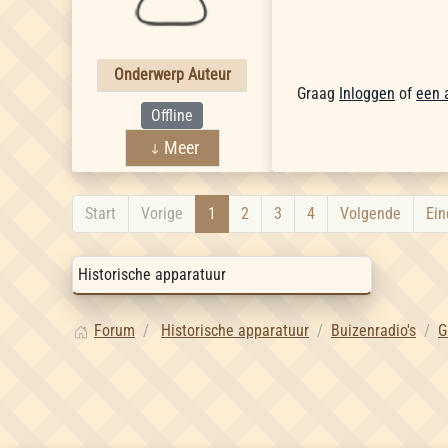
Onderwerp Auteur
Graag
Inloggen
of
een 
Offline
Meer
Start
Vorige
1
2
3
4
Volgende
Ein
Forum
Historische apparatuur
Buizenradio's
G