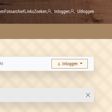
um
Fotoarchief
Links
Zoeken
Inloggen
Uitloggen
Inloggen
ht