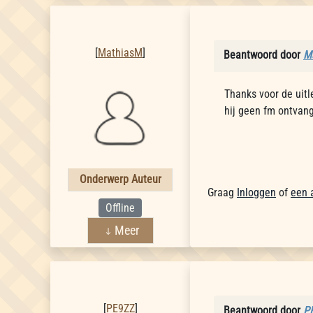
MathiasM
[
MathiasM
]
Beantwoord door
M
Thanks voor de uitl
hij geen fm ontvang
Onderwerp Auteur
Graag
Inloggen
of
een 
Offline
Meer
PE9ZZ
[
PE9ZZ
]
Beantwoord door
P