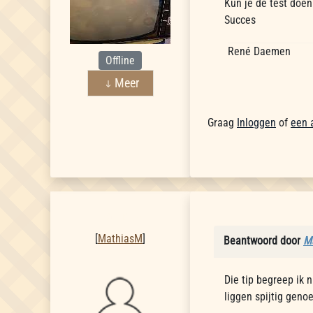
Kun je de test doen
Succes
René Daemen
Offline
Meer
Graag
Inloggen
of
een 
MathiasM
[
MathiasM
]
Beantwoord door
M
Die tip begreep ik 
liggen spijtig geno